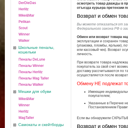
DerDieDas
осмотреть товар дважды в пр
отъезда курьера претензии п
Herlitz
Возврат и обмен тов
Mike&Mar
Pelikan
Вы можете отказаться от зака
Scout
Федерального закона РФ о з
Winner
Обмен или возврат товара н
Walker
эксплуатации и сохранен товар
(упаковка, пломбы, ярлыки), п
Школьные пеналы,
или кассовый чек). Возврат о
кошельки
личность.
Пеналы DeLune
При возврате товара надлежаще
Пеналы Winner
покупатель за свой счет возме
доставку рассчитываются по т
Пеналы Herlitz
осуществляется после возврата
Пеналы Mag Taller
Обмену НЕ подлежат то
Пеналы Walker
Мешки для обуви
Имеющие индивидуально
покупателем;
Mike&Mar
Указанные в Перечне н
Winner
Постановлением Правит
Herlitz
MagTaller
Если вы обнаружили СКРЫТЫЕ 
Самокаты и скейтборды
Возврат и обмен тов