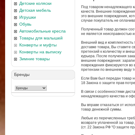
Детские коляски
Под товаром ненадлежащего ка
Детская мебель
качеств. Внешние повреждения 
это внешние повреждения, кот
Игрушки
случае покупатель не оплачива
Обувь
Полученный товар должен соот
Автомобильные кресла
не является неисправностью 
Товары для малышей
Внешний вид и комплектность 
Конверты и муфты
доставке товара, Вы ставите св
Конверты на выписку
претензий к количеству и внеш
курьера. После получения зака
Зимние товары
внешние повреждения: зарапины
повреждения фиксируются во вр
претензии по внешнему виду т
Бренды
Если Вам был передан товар н
18 Закона о защите прав потр
В связи с особенностями дист
ненадлежащего качества и офо
Вы вправе отказаться от испо
товар денежной суммы.
Любые из перечисленных треб
возврате уплаченной за товар
(ст. 22 Закона РФ "О защите пр