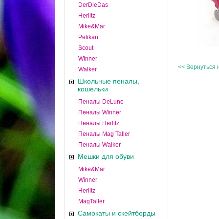
DerDieDas
Herlitz
Mike&Mar
Pelikan
Scout
Winner
<< Вернуться 
Walker
Школьные пеналы,
кошельки
Пеналы DeLune
Пеналы Winner
Пеналы Herlitz
Пеналы Mag Taller
Пеналы Walker
Мешки для обуви
Mike&Mar
Winner
Herlitz
MagTaller
Самокаты и скейтборды