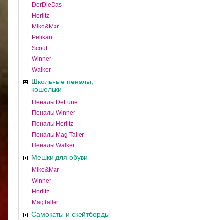
DerDieDas
Herlitz
Mike&Mar
Pelikan
Scout
Winner
Walker
Школьные пеналы,
кошельки
Пеналы DeLune
Пеналы Winner
Пеналы Herlitz
Пеналы Mag Taller
Пеналы Walker
Мешки для обуви
Mike&Mar
Winner
Herlitz
MagTaller
Самокаты и скейтборды