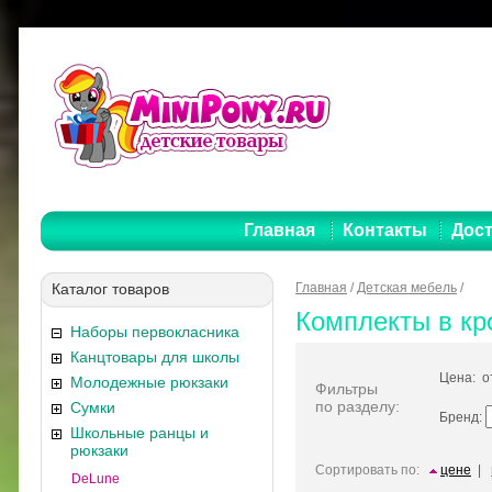
Главная
Контакты
Дост
Каталог товаров
Главная
/
Детская мебель
/
Комплекты в кр
Наборы первокласника
Канцтовары для школы
Цена: 
Молодежные рюкзаки
Фильтры
по разделу:
Сумки
Бренд:
Школьные ранцы и
рюкзаки
Сортировать по:
цене
|
DeLune