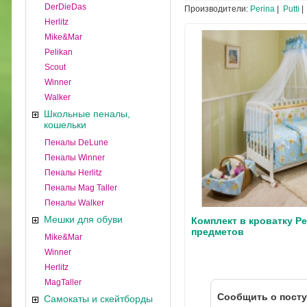
DerDieDas
Производители:
Perina
|
Putti
|
Herlitz
Mike&Mar
Pelikan
Scout
Winner
Walker
Школьные пеналы,
кошельки
Пеналы DeLune
Пеналы Winner
Пеналы Herlitz
Пеналы Mag Taller
Пеналы Walker
Мешки для обуви
Комплект в кроватку Pe
предметов
Mike&Mar
Winner
Herlitz
MagTaller
Cообщить о пост
Самокаты и скейтборды