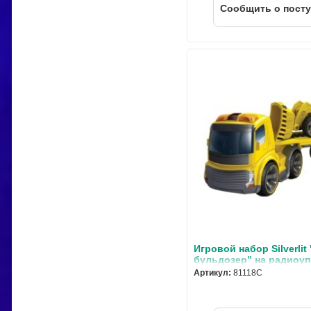
Cообщить о пост
Игровой набор Silverlit
бульдозер" на радиоу
серия "Power in fun"
Артикул:
81118C