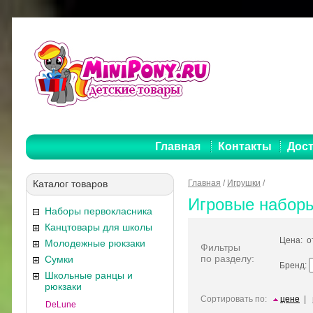
Главная
Контакты
Дост
Каталог товаров
Главная
/
Игрушки
/
Игровые набор
Наборы первокласника
Канцтовары для школы
Цена: 
Молодежные рюкзаки
Фильтры
по разделу:
Сумки
Бренд:
Школьные ранцы и
рюкзаки
Сортировать по:
цене
|
DeLune