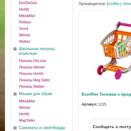
DerDieDas
Производители:
Ecoiffier
|
Silver
Herlitz
Mike&Mar
Pelikan
Scout
Winner
Walker
Школьные пеналы,
кошельки
Пеналы DeLune
Пеналы Winner
Пеналы Herlitz
Пеналы Mag Taller
Пеналы Walker
Мешки для обуви
Ecoiffier Тележка с про
Mike&Mar
Артикул:
1225
Winner
Herlitz
MagTaller
Cообщить о пост
Самокаты и скейтборды