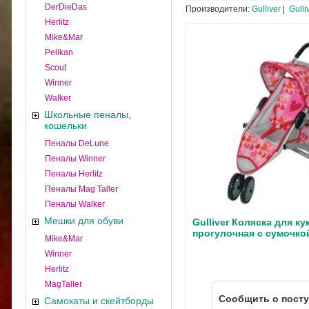
DerDieDas
Производители:
Gulliver
|
Gulli
Herlitz
Mike&Mar
Pelikan
Scout
Winner
Walker
Школьные пеналы,
кошельки
Пеналы DeLune
Пеналы Winner
Пеналы Herlitz
Пеналы Mag Taller
Пеналы Walker
Мешки для обуви
Gulliver Коляска для к
прогулочная с сумочко
Mike&Mar
Winner
Herlitz
MagTaller
Cообщить о пост
Самокаты и скейтборды