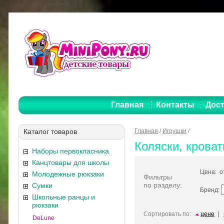
Главная
Контакты
Дост
Каталог товаров
Главная
/
Игрушки
/
Коляски, кроват
Наборы первокласника
Канцтовары для школы
Цена: 
Молодежные рюкзаки
Фильтры
по разделу:
Сумки
Бренд:
Школьные ранцы и
рюкзаки
Сортировать по:
цене
|
DeLune