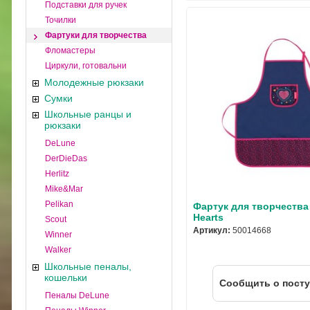
Подставки для ручек
Точилки
Фартуки для творчества
Фломастеры
Циркули, готовальни
Молодежные рюкзаки
Сумки
Школьные ранцы и
рюкзаки
DeLune
DerDieDas
Herlitz
Mike&Mar
Pelikan
Фартук для творчества H
Hearts
Scout
Артикул:
50014668
Winner
Walker
Школьные пеналы,
кошельки
Cообщить о пост
Пеналы DeLune