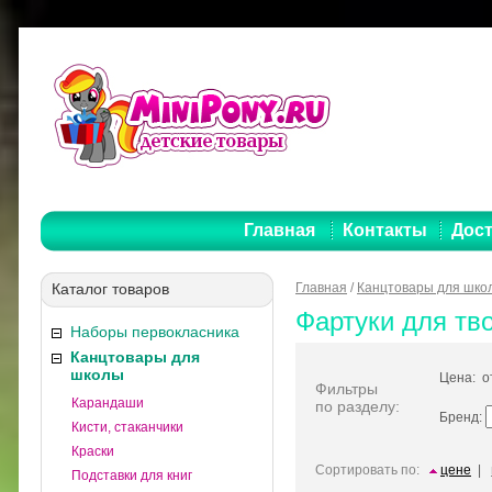
Главная
Контакты
Дост
Каталог товаров
Главная
/
Канцтовары для шко
Фартуки для тв
Наборы первокласника
Канцтовары для
школы
Цена: 
Фильтры
Карандаши
по разделу:
Бренд:
Кисти, стаканчики
Краски
Сортировать по:
цене
|
Подставки для книг