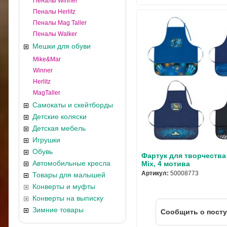
Пеналы Winner
Пеналы Herlitz
Пеналы Mag Taller
Пеналы Walker
Мешки для обуви
Mike&Mar
Winner
Herlitz
MagTaller
Самокаты и скейтборды
Детские коляски
Детская мебель
Игрушки
Обувь
Фартук для творчества 
Автомобильные кресла
Mix, 4 мотива
Артикул:
50008773
Товары для малышей
Конверты и муфты
Конверты на выписку
Зимние товары
Cообщить о пост