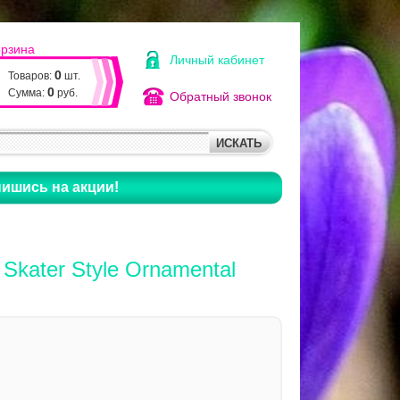
орзина
Личный кабинет
0
Товаров:
шт.
0
Сумма:
руб.
Обратный звонок
ишись на акции!
 Skater Style Ornamental