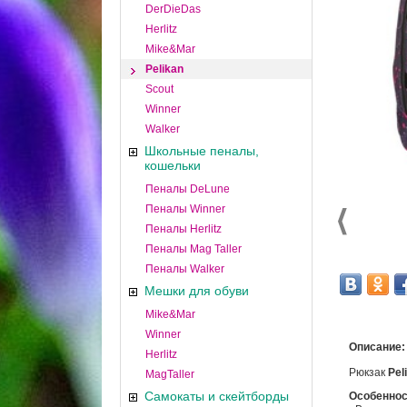
DerDieDas
Herlitz
Mike&Mar
Pelikan
Scout
Winner
Walker
Школьные пеналы,
кошельки
Пеналы DeLune
Пеналы Winner
Пеналы Herlitz
Пеналы Mag Taller
Пеналы Walker
Мешки для обуви
Mike&Mar
Winner
Описание:
Herlitz
Рюкзак
Peli
MagTaller
Самокаты и скейтборды
Особеннос