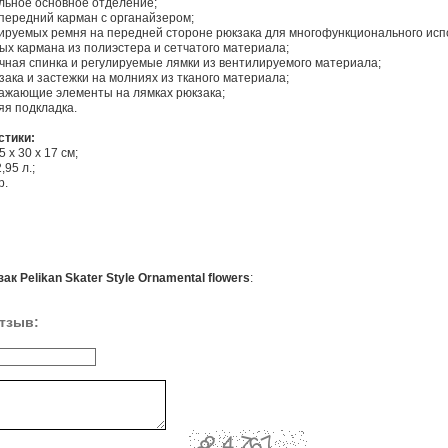
льное основное отделение;
передний карман с органайзером;
лируемых ремня на передней стороне рюкзака для многофункционального исп
ых кармана из полиэстера и сетчатого материала;
чная спинка и регулируемые лямки из вентилируемого материала;
зака и застежки на молниях из тканого материала;
ажающие элементы на лямках рюкзака;
яя подкладка.
стики:
 х 30 х 17 см;
,95 л.;
р.
ак Pelikan Skater Style Ornamental flowers
:
тзыв: