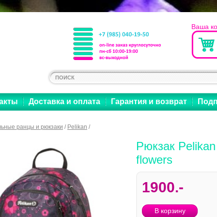
Ваша к
акты
Доставка и оплата
Гарантия и возврат
Подп
ьные ранцы и рюкзаки
/
Pelikan
/
Рюкзак Pelikan
flowers
1900.-