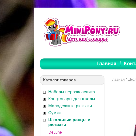
Главная
Конт
Каталог товаров
Главная
/
Школ
Наборы первокласника
Канцтовары для школы
Молодежные рюкзаки
Сумки
Школьные ранцы и
рюкзаки
DeLune