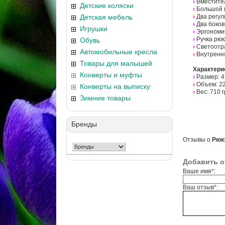
›
Вместите
Детские коляски
›
Большой 
Детская мебель
›
Два регу
›
Два боков
Игрушки
›
Эргономи
›
Ручка рюк
Обувь
›
Светоотр
Автомобильные кресла
›
Внутренн
Товары для малышей
Характери
Конверты и муфты
›
Размер: 45
›
Объем: 22
Конверты на выписку
›
Вес: 710 г
Зимние товары
Бренды
Отзывы о
Рюкз
Добавить о
Ваше имя
*
:
Ваш отзыв
*
: