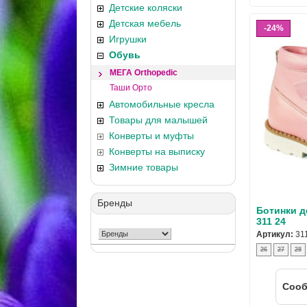
Детские коляски
Детская мебель
24%
Игрушки
Обувь
МЕГА Orthopedic
Таши Орто
Автомобильные кресла
Товары для малышей
Конверты и муфты
Конверты на выписку
Зимние товары
Бренды
Ботинки д
311 24
Артикул:
31
26
27
28
Cооб