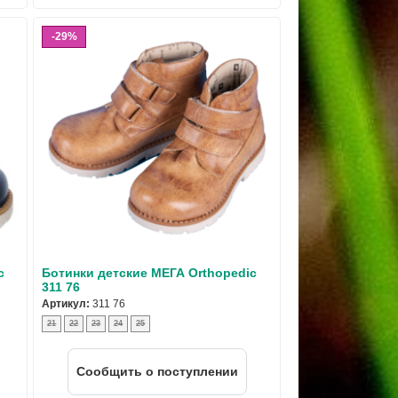
29%
c
Ботинки детские МЕГА Orthopedic
311 76
Артикул:
311 76
21
22
23
24
25
Cообщить о поступлении