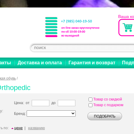
Ваша к
акты
Доставка и оплата
Гарантия и возврат
Подп
кая обувь
/
rthopedic
Товар со скидкой
Цена: от
до
Товар с подарком
у:
Бренд:
ь по:
цене
|
названию