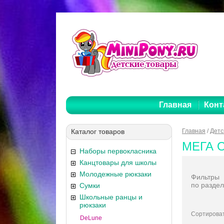
Главная
Конт
Каталог товаров
Главная
/
Детс
МЕГА O
Наборы первокласника
Канцтовары для школы
Молодежные рюкзаки
Фильтры
по раздел
Сумки
Школьные ранцы и
рюкзаки
Сортироват
DeLune