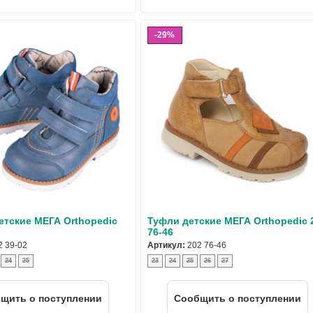
29%
етские МЕГА Orthopedic
Туфли детские МЕГА Orthopedic 
76-46
2 39-02
Артикул:
202 76-46
24
25
23
24
25
26
27
щить о поступлении
Cообщить о поступлении