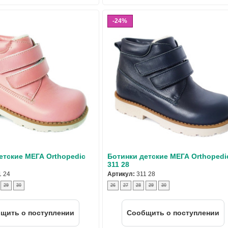
24%
етские МЕГА Orthopedic
Ботинки детские МЕГА Orthopedi
311 28
1 24
Артикул:
311 28
29
30
26
27
28
29
30
щить о поступлении
Cообщить о поступлении