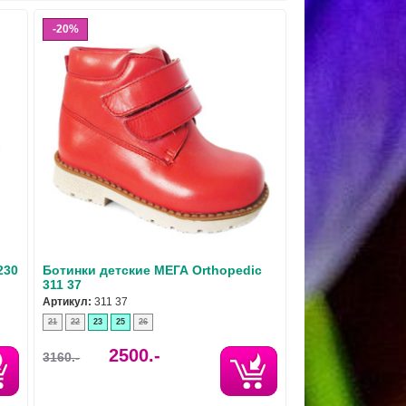
20%
230
Ботинки детские МЕГА Orthopedic
311 37
Артикул:
311 37
21
22
23
25
26
2500.-
3160.-