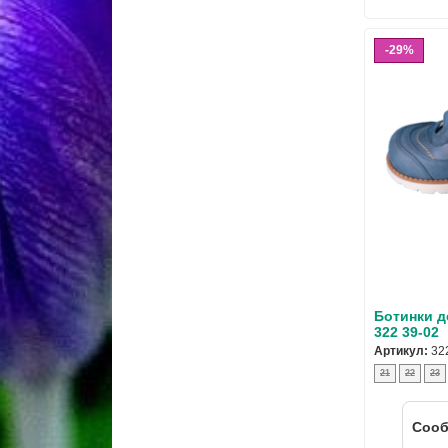
29%
Ботинки д
322 39-02
Артикул:
32
21
22
23
Cооб