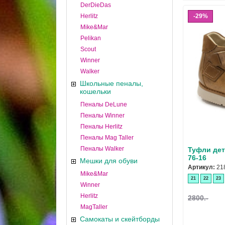
DerDieDas
Herlitz
29%
Mike&Mar
Pelikan
Scout
Winner
Walker
Школьные пеналы,
кошельки
Пеналы DeLune
Пеналы Winner
Пеналы Herlitz
Пеналы Mag Taller
Пеналы Walker
Туфли дет
76-16
Мешки для обуви
Артикул:
21
Mike&Mar
21
22
23
Winner
Herlitz
2800.-
MagTaller
Самокаты и скейтборды