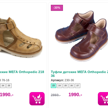
30%
ские МЕГА Orthopedic 218
Туфли детские МЕГА Orthopedic 
36
8 76-16
Артикул:
230-36
24
25
23
24
25
26
27
1990.-
1990.-
2860.-