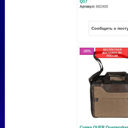
Q17
Артикул:
882400
Cообщить о пост
БЕСПЛАТНАЯ
30%
ДОСТАВКА ПО
РОССИИ
Сумка QUER Querworker 