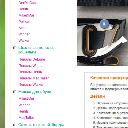
DerDieDas
Herlitz
Mike&Mar
Pelikan
Scout
Winner
Walker
Школьные пеналы,
кошельки
Пеналы DeLune
Пеналы Winner
Пеналы Herlitz
Пеналы Mag Taller
Пеналы Walker
Мешки для обуви
Mike&Mar
Winner
Herlitz
MagTaller
Самокаты и скейтборды