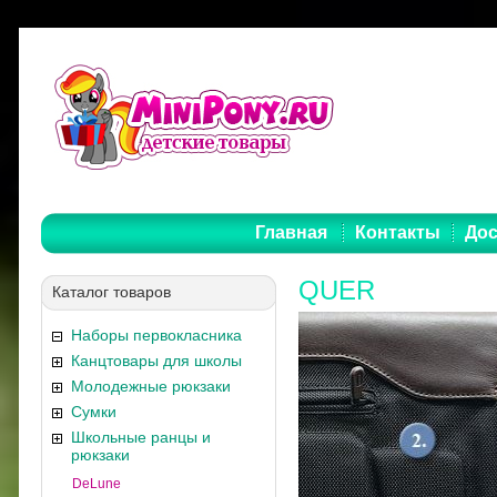
Главная
Контакты
Дос
QUER
Каталог товаров
Наборы первокласника
Канцтовары для школы
Молодежные рюкзаки
Сумки
Школьные ранцы и
рюкзаки
DeLune