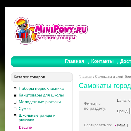
Главная
Контакты
Дост
Каталог товаров
Главная
/
Самокаты и скейтбо
Самокаты город
Наборы первокласника
Канцтовары для школы
Цена: 
Молодежные рюкзаки
Фильтры
по разделу:
Сумки
Бренд:
Школьные ранцы и
рюкзаки
Сортировать по:
цене
|
DeLune