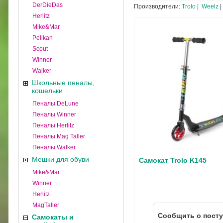
DerDieDas
Производители:
Trolo
|
Weelz
|
Herlitz
Mike&Mar
Pelikan
Scout
Winner
Walker
Школьные пеналы,
кошельки
Пеналы DeLune
Пеналы Winner
Пеналы Herlitz
Пеналы Mag Taller
Пеналы Walker
Мешки для обуви
Самокат Trolo K145
Mike&Mar
Winner
Herlitz
MagTaller
Cообщить о пост
Самокаты и