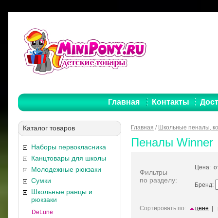
Главная
Контакты
Дост
Каталог товаров
Главная
/
Школьные пеналы, к
Пеналы Winner
Наборы первокласника
Канцтовары для школы
Цена: 
Молодежные рюкзаки
Фильтры
по разделу:
Сумки
Бренд:
Школьные ранцы и
рюкзаки
Сортировать по:
цене
|
DeLune