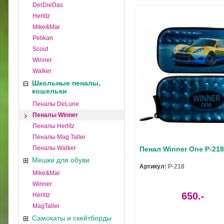
DerDieDas
Herlitz
Mike&Mar
Pelikan
Scout
Winner
Walker
Школьные пеналы,
кошельки
Пеналы DeLune
Пеналы Winner
Пеналы Herlitz
Пеналы Mag Taller
Пеналы Walker
Пенал Winner One P-21
Мешки для обуви
Артикул:
P-218
Mike&Mar
Winner
650.-
Herlitz
MagTaller
Самокаты и скейтборды