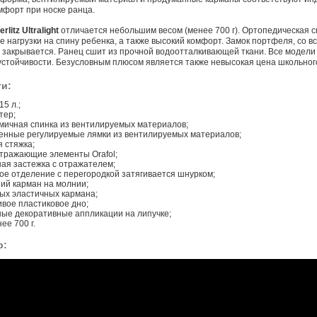
форт при носке ранца.
erlitz
Ultralight
отличается небольшим весом (менее 700 г). Ортопедическая 
 нагрузки на спину ребенка, а также высокий комфорт. Замок портфеля, со
 закрывается. Ранец сшит из прочной водоотталкивающей ткани. Все модел
стойчивости. Безусловным плюсом является также невысокая цена школьного
и:
5 л.;
тер;
мичная спинка из вентилируемых материалов;
енные регулируемые лямки из вентилируемых материалов;
 стяжка;
тражающие элементы Orafol;
ая застежка с отражателем;
ое отделение с перегородкой затягивается шнурком;
ий карман на молнии;
вых эластичных кармана;
ивое пластиковое дно;
ные декоративные аппликации на липучке;
ее 700 г.
р: