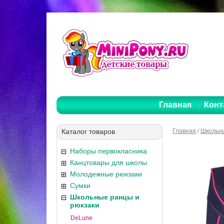
Главная
Конт
Каталог товаров
Главная
/
Школьны
Наборы первокласника
Канцтовары для школы
Молодежные рюкзаки
Сумки
Школьные ранцы и
рюкзаки
DeLune