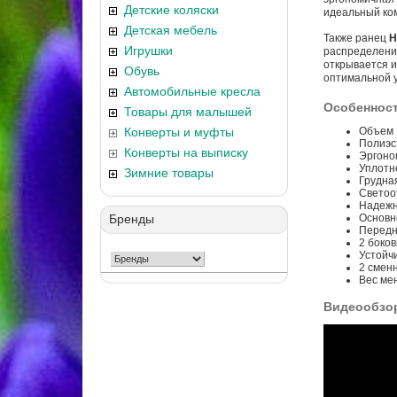
Детские коляски
идеальный ком
Детская мебель
Также ранец
H
Игрушки
распределение
открывается и
Обувь
оптимальной у
Автомобильные кресла
Особенност
Товары для малышей
Конверты и муфты
Объем 1
Полиэс
Конверты на выписку
Эргоно
Уплотн
Зимние товары
Грудная
Светоо
Надежн
Бренды
Основн
Передн
2 боко
Устойч
2 смен
Вес мен
Видеообзо