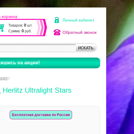
 корзина
Личный кабинет
0
Товаров:
шт.
0
Сумма:
руб.
Обратный звонок
ишись на акции!
light
/
rlitz Ultralight Stars
Бесплатная доставка по России