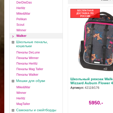
DerDieDas
Herlitz
БЕСПЛАТНАЯ
Mike&Mar
ДОСТАВКА ПО
РОССИИ
Pelikan
Scout
Winner
Walker
Школьные пеналы,
кошельки
Пеналы DeLune
Пеналы Winner
Пеналы Herlitz
Пеналы Mag Taller
Пеналы Walker
Школьный рюкзак Walke
Мешки для обуви
Wizzard Auburn Flower 
Mike&Mar
Артикул:
42119/176
Winner
Herlitz
5950.-
MagTaller
Самокаты и скейтборды