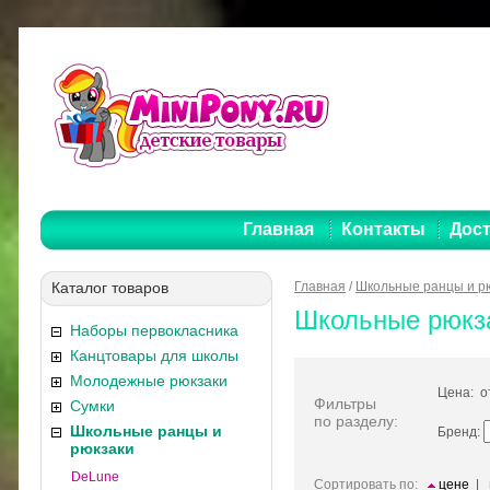
Главная
Контакты
Дост
Каталог товаров
Главная
/
Школьные ранцы и р
Школьные рюкз
Наборы первокласника
Канцтовары для школы
Молодежные рюкзаки
Цена: 
Фильтры
Сумки
по разделу:
Школьные ранцы и
Бренд:
рюкзаки
DeLune
Сортировать по:
цене
|