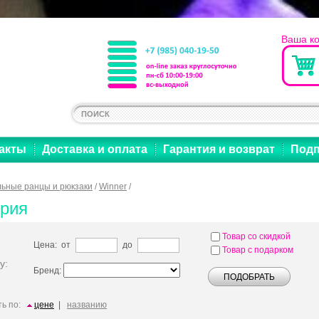
Ваша к
акты
Доставка и оплата
Гарантия и возврат
Подп
ьные ранцы и рюкзаки
/
Winner
/
ерия
Товар со скидкой
Цена: от
до
Товар с подарком
у:
Бренд:
ь по:
цене
|
названию