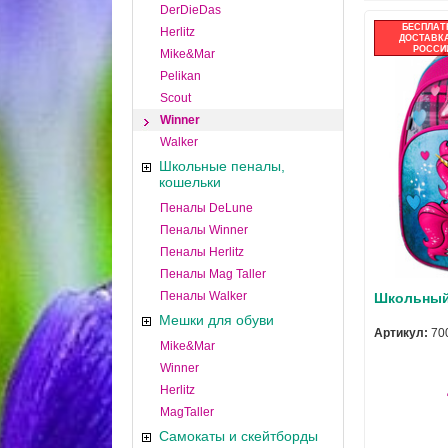
DerDieDas
БЕСПЛАТ
Herlitz
ДОСТАВКА
РОССИ
Mike&Mar
Pelikan
Scout
Winner
Walker
Школьные пеналы,
кошельки
Пеналы DeLune
Пеналы Winner
Пеналы Herlitz
Пеналы Mag Taller
Пеналы Walker
Школьный 
Мешки для обуви
Артикул:
70
Mike&Mar
Winner
Herlitz
MagTaller
Самокаты и скейтборды