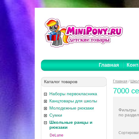
Главная
Конт
Каталог товаров
Главная
/
Школ
7000 с
Наборы первокласника
Канцтовары для школы
Молодежные рюкзаки
Фильтры
по раздел
Сумки
Школьные ранцы и
рюкзаки
Сортироват
DeLune