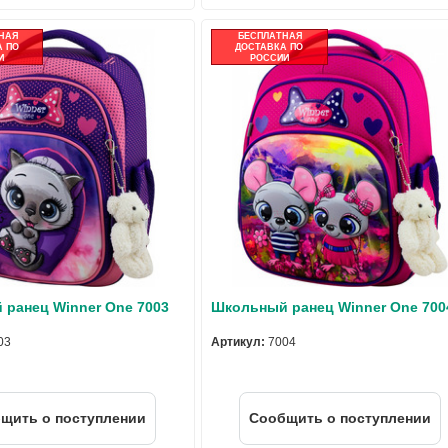
НАЯ
БЕСПЛАТНАЯ
 ПО
ДОСТАВКА ПО
И
РОССИИ
ранец Winner One 7003
Школьный ранец Winner One 700
03
Артикул:
7004
щить о поступлении
Cообщить о поступлении