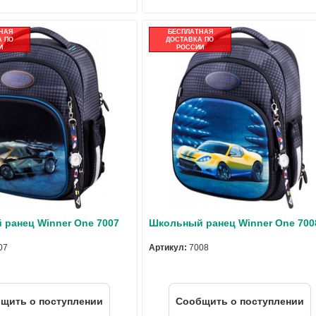
НАЯ
БЕСПЛАТНАЯ
 ПО
ДОСТАВКА ПО
И
РОССИИ
ранец Winner One 7007
Школьный ранец Winner One 700
07
Артикул:
7008
щить о поступлении
Cообщить о поступлении