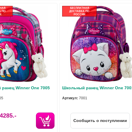
НАЯ
БЕСПЛАТНАЯ
 ПО
ДОСТАВКА ПО
И
РОССИИ
ранец Winner One 7005
Школьный ранец Winner One 700
05
Артикул:
7001
4285.-
Cообщить о поступлении