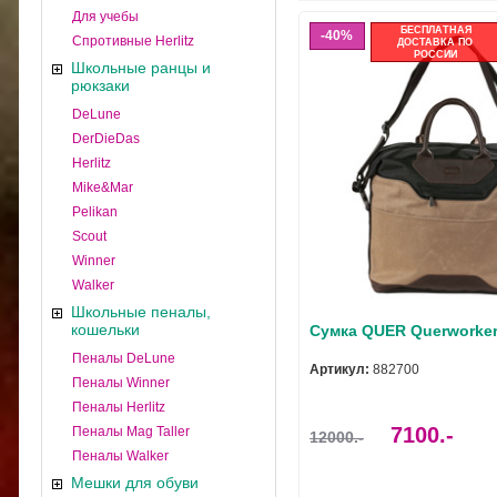
Для учебы
БЕСПЛАТНАЯ
40%
Спротивные Herlitz
ДОСТАВКА ПО
РОССИИ
Школьные ранцы и
рюкзаки
DeLune
DerDieDas
Herlitz
Mike&Mar
Pelikan
Scout
Winner
Walker
Школьные пеналы,
кошельки
Сумка QUER Querworker
Пеналы DeLune
Артикул:
882700
Пеналы Winner
Пеналы Herlitz
7100.-
Пеналы Mag Taller
12000.-
Пеналы Walker
Мешки для обуви