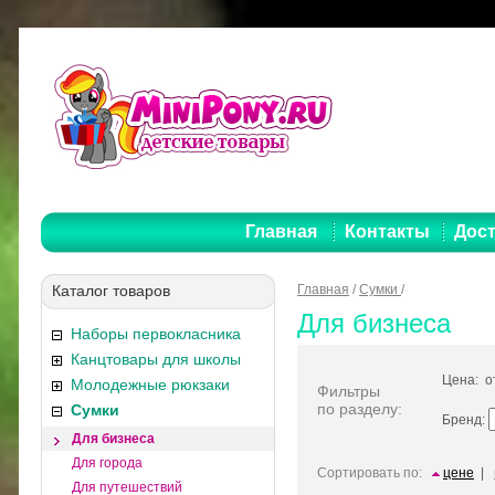
Главная
Контакты
Дост
Каталог товаров
Главная
/
Сумки
/
Для бизнеса
Наборы первокласника
Канцтовары для школы
Цена: 
Молодежные рюкзаки
Фильтры
по разделу:
Сумки
Бренд:
Для бизнеса
Для города
Сортировать по:
цене
|
Для путешествий