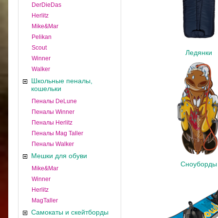
DerDieDas
Herlitz
Mike&Mar
Pelikan
Scout
Ледянки
Winner
Walker
Школьные пеналы,
кошельки
Пеналы DeLune
Пеналы Winner
Пеналы Herlitz
Пеналы Mag Taller
Пеналы Walker
Мешки для обуви
Сноуборды
Mike&Mar
Winner
Herlitz
MagTaller
Самокаты и скейтборды