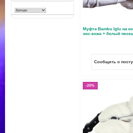
Муфта Bambu Iglu на к
эко-кожа + белый песе
Cообщить о пост
20%