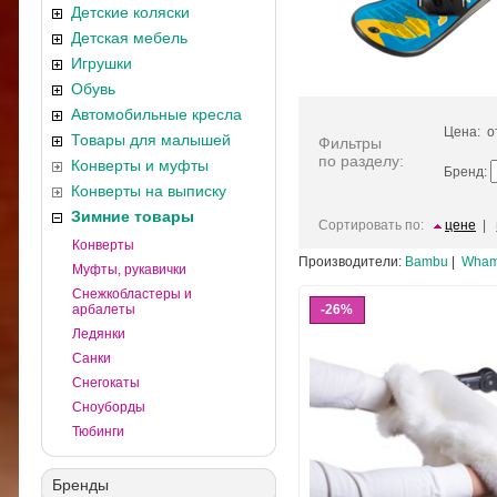
Детские коляски
Детская мебель
Игрушки
Обувь
Автомобильные кресла
Цена: 
Товары для малышей
Фильтры
по разделу:
Конверты и муфты
Бренд:
Конверты на выписку
Зимние товары
Сортировать по:
цене
|
Конверты
Производители:
Bambu
|
Wham
Муфты, рукавички
Снежкобластеры и
арбалеты
26%
Ледянки
Санки
Снегокаты
Сноуборды
Тюбинги
Бренды