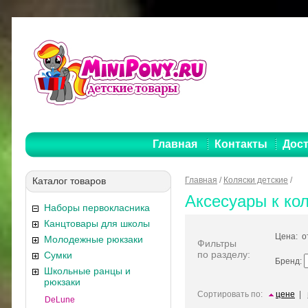
Главная
Контакты
Дост
Каталог товаров
Главная
/
Коляски детские
/
Аксесуары к ко
Наборы первокласника
Канцтовары для школы
Цена: 
Молодежные рюкзаки
Фильтры
по разделу:
Сумки
Бренд:
Школьные ранцы и
рюкзаки
Сортировать по:
цене
|
DeLune