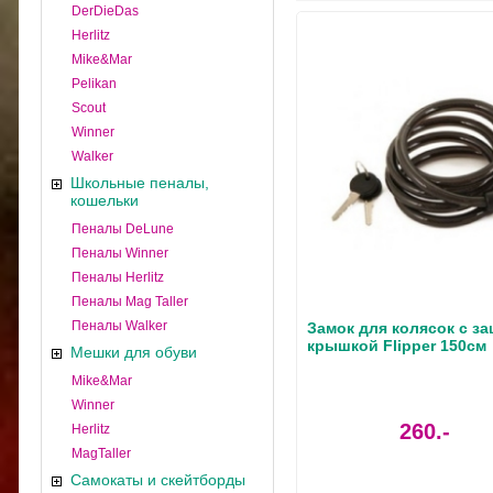
DerDieDas
Herlitz
Mike&Mar
Pelikan
Scout
Winner
Walker
Школьные пеналы,
кошельки
Пеналы DeLune
Пеналы Winner
Пеналы Herlitz
Пеналы Mag Taller
Пеналы Walker
Замок для колясок с з
крышкой Flipper 150см
Мешки для обуви
Mike&Mar
Winner
260.-
Herlitz
MagTaller
Самокаты и скейтборды