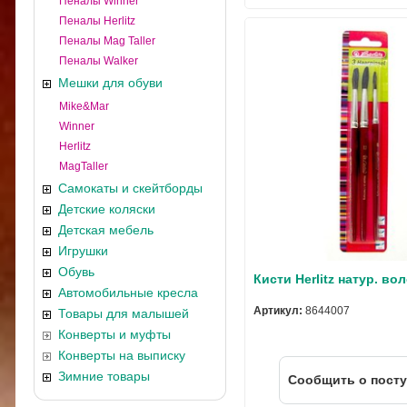
Пеналы Winner
Пеналы Herlitz
Пеналы Mag Taller
Пеналы Walker
Мешки для обуви
Mike&Mar
Winner
Herlitz
MagTaller
Самокаты и скейтборды
Детские коляски
Детская мебель
Игрушки
Обувь
Кисти Herlitz натур. во
Автомобильные кресла
Артикул:
8644007
Товары для малышей
Конверты и муфты
Конверты на выписку
Зимние товары
Cообщить о пост