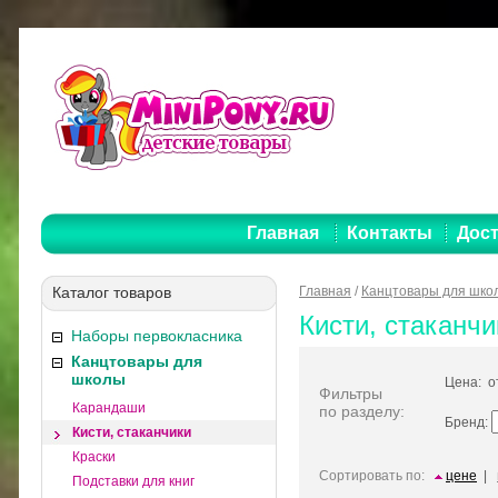
Главная
Контакты
Дост
Каталог товаров
Главная
/
Канцтовары для шко
Кисти, стаканч
Наборы первокласника
Канцтовары для
школы
Цена: 
Фильтры
Карандаши
по разделу:
Бренд:
Кисти, стаканчики
Краски
Сортировать по:
цене
|
Подставки для книг