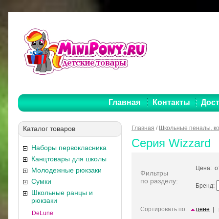
Главная
Контакты
Дост
Каталог товаров
Главная
/
Школьные пеналы, к
Серия Wizzard
Наборы первокласника
Канцтовары для школы
Цена: 
Молодежные рюкзаки
Фильтры
по разделу:
Сумки
Бренд:
Школьные ранцы и
рюкзаки
Сортировать по:
цене
|
DeLune