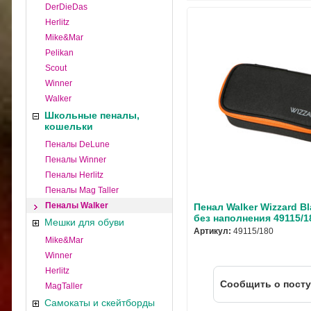
DerDieDas
Herlitz
Mike&Mar
Pelikan
Scout
Winner
Walker
Школьные пеналы,
кошельки
Пеналы DeLune
Пеналы Winner
Пеналы Herlitz
Пеналы Mag Taller
Пеналы Walker
Пенал Walker Wizzard B
без наполнения 49115/1
Мешки для обуви
Артикул:
49115/180
Mike&Mar
Winner
Herlitz
Cообщить о пост
MagTaller
Самокаты и скейтборды