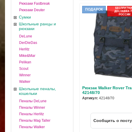
Рюкзаки Fastbreak
БЕСПЛАТН
ПОДАРОК
Рюкзаки Deuter
ДОСТАВКА 
РОССИИ
Сумки
Школьные ранцы и
рюкзаки
DeLune
DerDieDas
Herlitz
Mike&Mar
Pelikan
Scout
Winner
Walker
Рюкзак Walker Rover Tr
Школьные пеналы,
42148/70
кошельки
Артикул:
42148/70
Пеналы DeLune
Пеналы Winner
Пеналы Herlitz
Cообщить о пост
Пеналы Mag Taller
Пеналы Walker