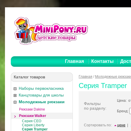
Главная
Контакты
Дост
Каталог товаров
Главная
/
Молодежные рюкзак
Серия Tramper
Наборы первокласника
Канцтовары для школы
Цена: 
Молодежные рюкзаки
Фильтры
по разделу:
Рюкзаки Dakine
Бренд:
Рюкзаки Walker
Серия CEO
Серия Liberty
Сортировать по:
цене
|
Серия Tramper