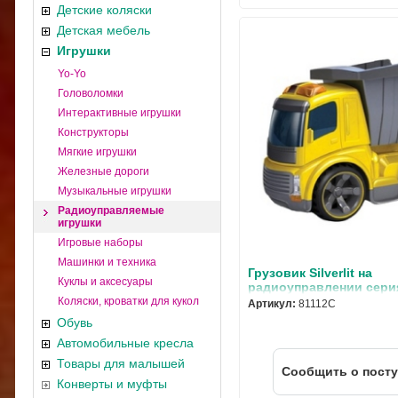
Детские коляски
Детская мебель
Игрушки
Yo-Yo
Головоломки
Интерактивные игрушки
Конструкторы
Мягкие игрушки
Железные дороги
Музыкальные игрушки
Радиоуправляемые
игрушки
Игровые наборы
Машинки и техника
Грузовик Silverlit на
Куклы и аксесуары
радиоуправлении серия
fun"
Коляски, кроватки для кукол
Артикул:
81112C
Обувь
Автомобильные кресла
Товары для малышей
Cообщить о пост
Конверты и муфты