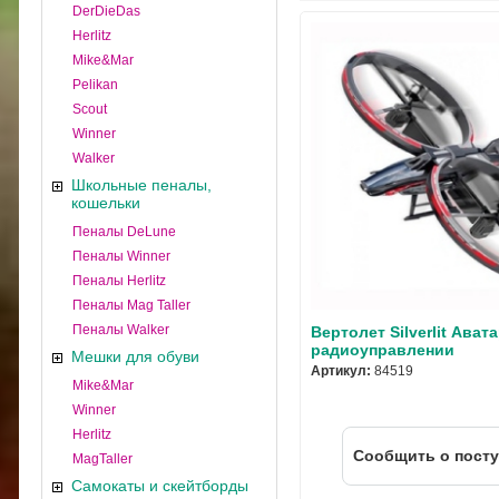
DerDieDas
Herlitz
Mike&Mar
Pelikan
Scout
Winner
Walker
Школьные пеналы,
кошельки
Пеналы DeLune
Пеналы Winner
Пеналы Herlitz
Пеналы Mag Taller
Пеналы Walker
Вертолет Silverlit Авата
радиоуправлении
Мешки для обуви
Артикул:
84519
Mike&Mar
Winner
Herlitz
Cообщить о пост
MagTaller
Самокаты и скейтборды