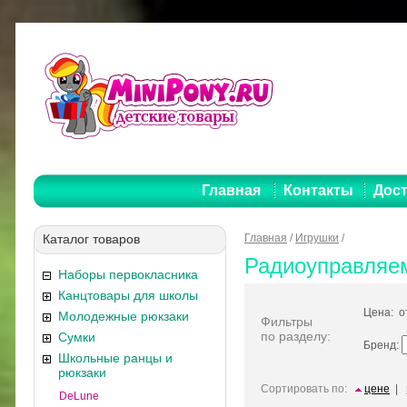
Главная
Контакты
Дост
Каталог товаров
Главная
/
Игрушки
/
Радиоуправляе
Наборы первокласника
Канцтовары для школы
Цена: 
Молодежные рюкзаки
Фильтры
по разделу:
Сумки
Бренд:
Школьные ранцы и
рюкзаки
Сортировать по:
цене
|
DeLune