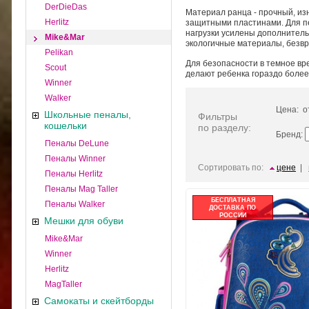
DerDieDas
Материал ранца - прочный, из
Herlitz
защитными пластинами. Для пе
нагрузки усилены дополнитель
Mike&Mar
экологичные материалы, безвр
Pelikan
Для безопасности в темное вр
Scout
делают ребенка гораздо более
Winner
Walker
Цена: 
Школьные пеналы,
Фильтры
кошельки
по разделу:
Бренд:
Пеналы DeLune
Пеналы Winner
Сортировать по:
цене
|
Пеналы Herlitz
Пеналы Mag Taller
БЕСПЛАТНАЯ
Пеналы Walker
ДОСТАВКА ПО
РОССИИ
Мешки для обуви
Mike&Mar
Winner
Herlitz
MagTaller
Самокаты и скейтборды