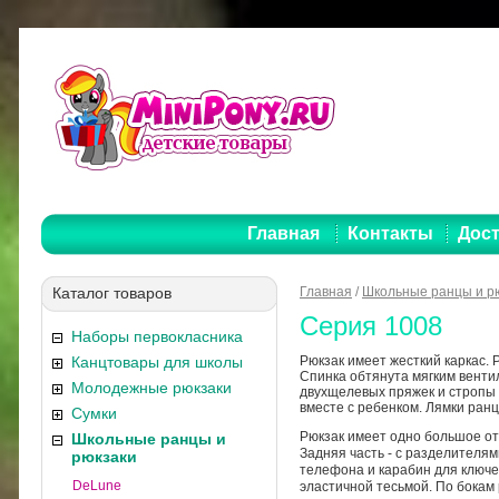
Главная
Контакты
Дост
Каталог товаров
Главная
/
Школьные ранцы и р
Серия 1008
Наборы первокласника
Канцтовары для школы
Рюкзак имеет жесткий каркас.
Спинка обтянута мягким вент
Молодежные рюкзаки
двухщелевых пряжек и стропы п
вместе с ребенком. Лямки ран
Сумки
Рюкзак имеет одно большое от
Школьные ранцы и
Задняя часть - с разделителям
рюкзаки
телефона и карабин для ключе
DeLune
эластичной тесьмой. По бокам