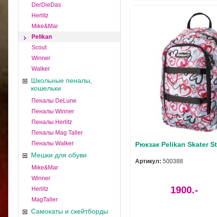
DerDieDas
Herlitz
Mike&Mar
Pelikan
Scout
Winner
Walker
Школьные пеналы,
кошельки
Пеналы DeLune
Пеналы Winner
Пеналы Herlitz
Пеналы Mag Taller
Пеналы Walker
Рюкзак Pelikan Skater St
Мешки для обуви
Артикул:
500388
Mike&Mar
Winner
1900.-
Herlitz
MagTaller
Самокаты и скейтборды