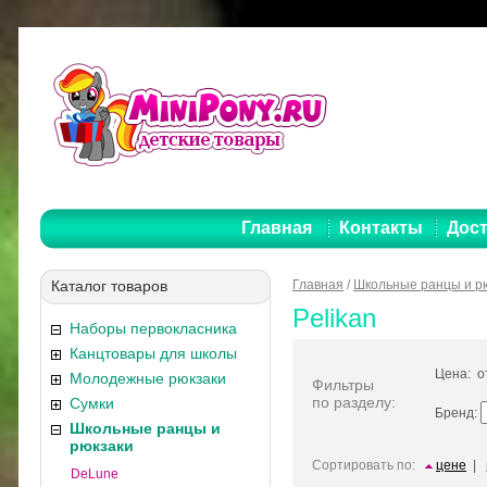
Главная
Контакты
Дост
Каталог товаров
Главная
/
Школьные ранцы и р
Pelikan
Наборы первокласника
Канцтовары для школы
Цена: 
Молодежные рюкзаки
Фильтры
по разделу:
Сумки
Бренд:
Школьные ранцы и
рюкзаки
Сортировать по:
цене
|
DeLune