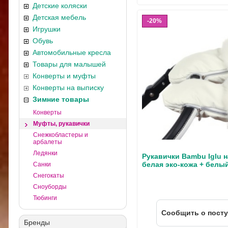
Детские коляски
Детская мебель
20%
Игрушки
Обувь
Автомобильные кресла
Товары для малышей
Конверты и муфты
Конверты на выписку
Зимние товары
Конверты
Муфты, рукавички
Снежкобластеры и
арбалеты
Ледянки
Рукавички Bambu Iglu н
белая эко-кожа + белы
Санки
Снегокаты
Сноуборды
Тюбинги
Cообщить о пост
Бренды