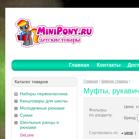
Главная
Контакты
Дост
Каталог товаров
Главная
/
Зимние товары
/
Муфты, рукави
Наборы первокласника
Канцтовары для школы
Цена: 
Молодежные рюкзаки
Фильтры
по разделу:
Сумки
Бренд:
Школьные ранцы и
рюкзаки
Сортировать по:
цене
|
DeLune