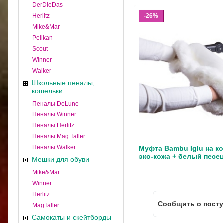
DerDieDas
Herlitz
26%
Mike&Mar
Pelikan
Scout
Winner
Walker
Школьные пеналы,
кошельки
Пеналы DeLune
Пеналы Winner
Пеналы Herlitz
Пеналы Mag Taller
Пеналы Walker
Муфта Bambu Iglu на к
эко-кожа + белый песе
Мешки для обуви
Mike&Mar
Winner
Herlitz
Cообщить о пост
MagTaller
Самокаты и скейтборды