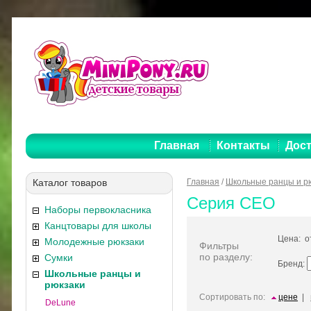
Главная
Контакты
Дост
Каталог товаров
Главная
/
Школьные ранцы и р
Серия CEO
Наборы первокласника
Канцтовары для школы
Цена: 
Молодежные рюкзаки
Фильтры
по разделу:
Сумки
Бренд:
Школьные ранцы и
рюкзаки
Сортировать по:
цене
|
DeLune