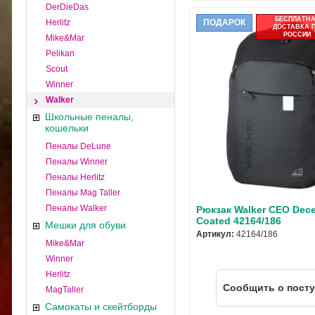
DerDieDas
БЕСПЛАТН
Herlitz
ПОДАРОК
ДОСТАВКА 
РОССИИ
Mike&Mar
Pelikan
Scout
Winner
Walker
Школьные пеналы,
кошельки
Пеналы DeLune
Пеналы Winner
Пеналы Herlitz
Пеналы Mag Taller
Пеналы Walker
Рюкзак Walker CEO Dece
Coated 42164/186
Мешки для обуви
Артикул:
42164/186
Mike&Mar
Winner
Herlitz
Cообщить о пост
MagTaller
Самокаты и скейтборды