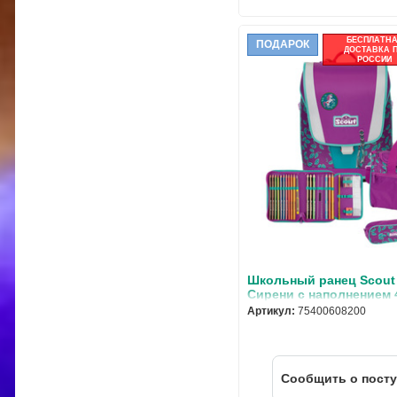
БЕСПЛАТН
ПОДАРОК
ДОСТАВКА 
РОССИИ
Школьный ранец Scout 
Сирени с наполнением 
75400608200
Артикул:
75400608200
Cообщить о пост