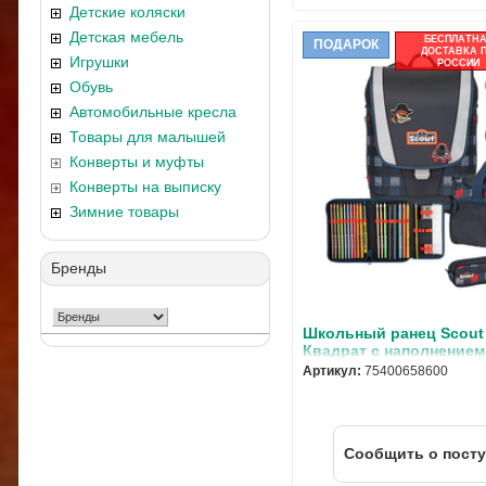
Детские коляски
Детская мебель
БЕСПЛАТН
ПОДАРОК
ДОСТАВКА 
Игрушки
РОССИИ
Обувь
Автомобильные кресла
Товары для малышей
Конверты и муфты
Конверты на выписку
Зимние товары
Бренды
Школьный ранец Scout 
Квадрат с наполнением
75400658600
Артикул:
75400658600
Cообщить о пост