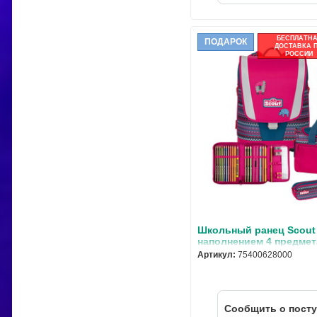
БЕСПЛАТН
ПОДАРОК
ДОСТАВКА 
РОССИИ
Школьный ранец Scout U
наполнением 4 предмет
75400628000
Артикул:
75400628000
Cообщить о пост