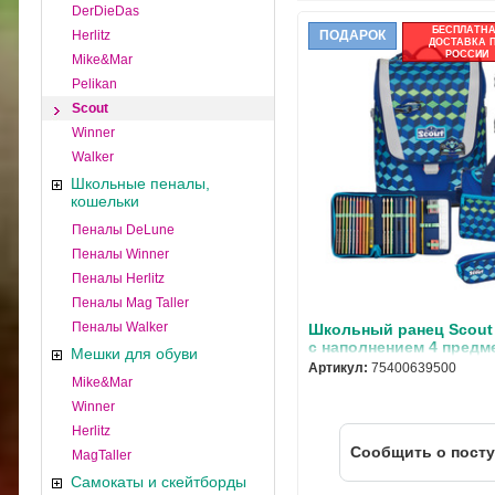
DerDieDas
БЕСПЛАТН
Herlitz
ПОДАРОК
ДОСТАВКА 
РОССИИ
Mike&Mar
Pelikan
Scout
Winner
Walker
Школьные пеналы,
кошельки
Пеналы DeLune
Пеналы Winner
Пеналы Herlitz
Пеналы Mag Taller
Пеналы Walker
Школьный ранец Scout 
с наполнением 4 предм
Мешки для обуви
75400639500
Артикул:
75400639500
Mike&Mar
Winner
Herlitz
Cообщить о пост
MagTaller
Самокаты и скейтборды