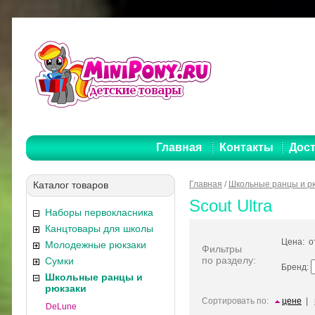
Главная
Контакты
Дост
Каталог товаров
Главная
/
Школьные ранцы и р
Scout Ultra
Наборы первокласника
Канцтовары для школы
Цена: 
Молодежные рюкзаки
Фильтры
по разделу:
Сумки
Бренд:
Школьные ранцы и
рюкзаки
Сортировать по:
цене
|
DeLune