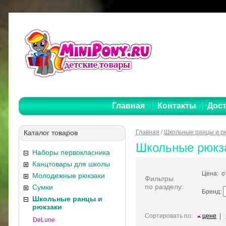
Главная
Контакты
Дост
Каталог товаров
Главная
/
Школьные ранцы и р
Школьные рюкза
Наборы первокласника
Канцтовары для школы
Цена: 
Молодежные рюкзаки
Фильтры
по разделу:
Сумки
Бренд:
Школьные ранцы и
рюкзаки
Сортировать по:
цене
|
DeLune