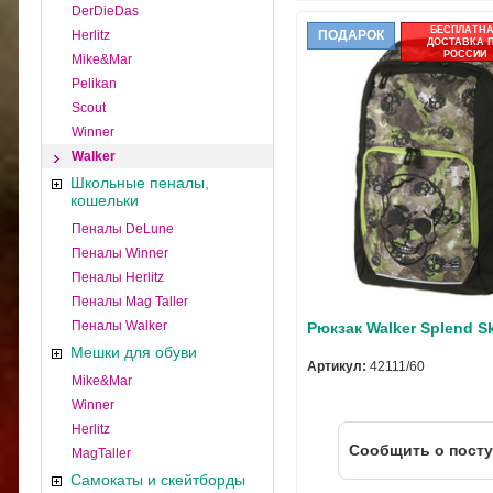
DerDieDas
БЕСПЛАТН
Herlitz
ПОДАРОК
ДОСТАВКА 
РОССИИ
Mike&Mar
Pelikan
Scout
Winner
Walker
Школьные пеналы,
кошельки
Пеналы DeLune
Пеналы Winner
Пеналы Herlitz
Пеналы Mag Taller
Пеналы Walker
Рюкзак Walker Splend Sk
Мешки для обуви
Артикул:
42111/60
Mike&Mar
Winner
Herlitz
Cообщить о пост
MagTaller
Самокаты и скейтборды