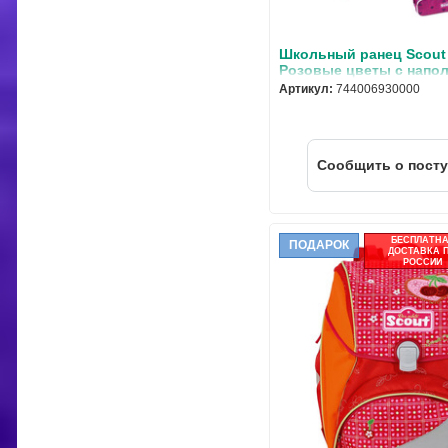
Школьный ранец Scout
Розовые цветы с напол
предмета 744006930000
Артикул:
744006930000
Cообщить о пост
БЕСПЛАТН
ПОДАРОК
ДОСТАВКА 
РОССИИ