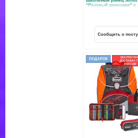
Школьный ранец Scout
"Розовый динозавр" с
наполнением 4 предмет
Cообщить о пост
БЕСПЛАТН
ПОДАРОК
ДОСТАВКА 
РОССИИ