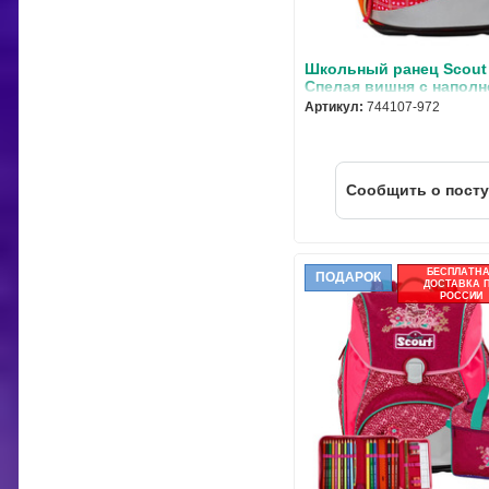
Школьный ранец Scout
Спелая вишня с наполн
предмета 744107-972
Артикул:
744107-972
Cообщить о пост
БЕСПЛАТН
ПОДАРОК
ДОСТАВКА 
РОССИИ