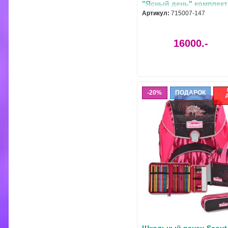
"Ясный день" комплект
предметов
Артикул:
715007-147
16000.-
20%
ПОДАРОК