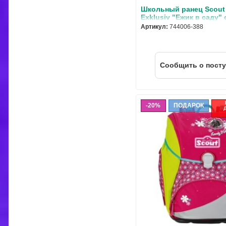
Школьный ранец Scout
Exklusiv "Ежик в саду" 
наполнением 4 предмет
Артикул:
744006-388
Cообщить о пост
20%
ПОДАРОК