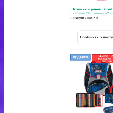
Школьный ранец Scout
Exklusiv "Принцесса" к
предметов
Артикул:
745005-571
Cообщить о пост
БЕСПЛАТН
ПОДАРОК
ДОСТАВКА 
РОССИИ