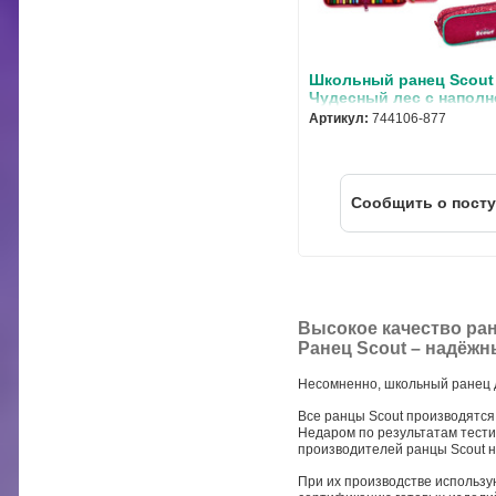
Школьный ранец Scout
Чудесный лес с наполн
предмета 744106-877
Артикул:
744106-877
Cообщить о пост
Высокое качество ран
Ранец Scout – надёжн
Несомненно, школьный ранец д
Все ранцы Scout производятся 
Недаром по результатам тест
производителей ранцы Scout н
При их производстве использ