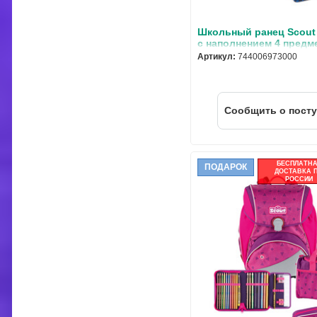
Школьный ранец Scout
с наполнением 4 предм
744006973000
Артикул:
744006973000
Cообщить о пост
БЕСПЛАТН
ПОДАРОК
ДОСТАВКА 
РОССИИ