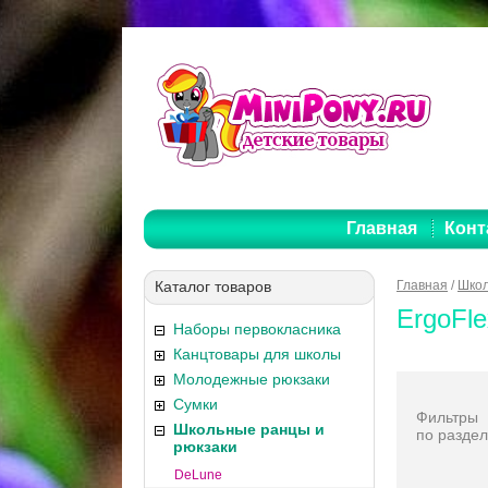
Главная
Конт
Каталог товаров
Главная
/
Школ
ErgoFle
Наборы первокласника
Канцтовары для школы
Молодежные рюкзаки
Сумки
Фильтры
Школьные ранцы и
по раздел
рюкзаки
DeLune