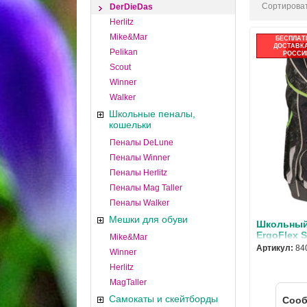
Сортироват
DerDieDas
Herlitz
Mike&Mar
БЕСПЛАТ
ДОСТАВКА
Pelikan
РОССИ
Scout
Winner
Walker
Школьные пеналы,
кошельки
Пеналы DeLune
Пеналы Winner
Пеналы Herlitz
Пеналы Mag Taller
Пеналы Walker
Мешки для обуви
Школьный
ErgoFlex 
Mike&Mar
динозавр 
Артикул:
84
Winner
Herlitz
MagTaller
Самокаты и скейтборды
Cооб