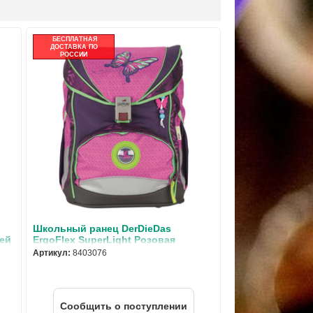
БЕСПЛАТНАЯ
ДОСТАВКА ПО
РОССИИ
Школьный ранец DerDieDas
мей
ErgoFlex SuperLight Розовая
бабочка с наполнением 8403076
Артикул:
8403076
Cообщить о поступлении