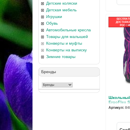
Детские коляски
Детская мебель
Игрушки
БЕСПЛАТ
ДОСТАВКА
Обувь
РОССИ
Автомобильные кресла
Товары для малышей
Конверты и муфты
Конверты на выписку
Зимние товары
Бренды
Школьный
ErgoFlex 
корона с 
Артикул:
84
Cооб