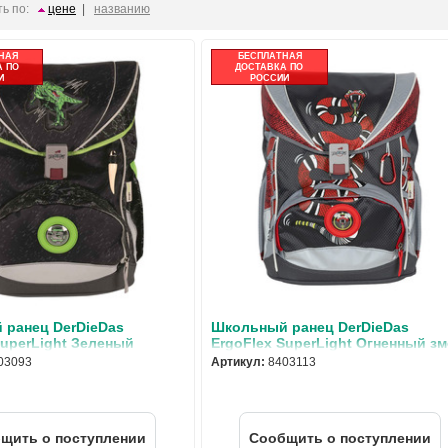
ь по:
цене
|
названию
НАЯ
БЕСПЛАТНАЯ
 ПО
ДОСТАВКА ПО
И
РОССИИ
 ранец DerDieDas
Школьный ранец DerDieDas
SuperLight Зеленый
ErgoFlex SuperLight Огненный з
с наполнением 8403093
с наполнением 8403113
03093
Артикул:
8403113
щить о поступлении
Cообщить о поступлении