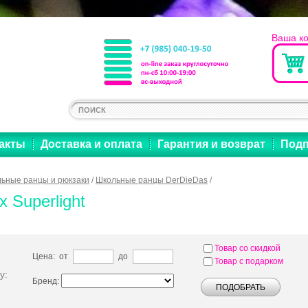
Ваша к
акты
Доставка и оплата
Гарантия и возврат
Подп
ьные ранцы и рюкзаки
/
Школьные ранцы DerDieDas
/
x Superlight
Товар со скидкой
Цена: от
до
Товар с подарком
у:
Бренд: