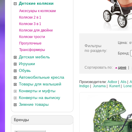
Детские коляски
Аксесуары к коляскам
Коляски 2 в 1
Коляски 3 в 1
Коляски для двойни
Коляски трости
Цена: 
Прогулочные
Фильтры
Трансформеры
по разделу:
Бренд:
Детская мебель
Игрушки
Сортировать по:
цене
|
Обувь
Автомобильные кресла
Производители:
Adbor
|
Alis
|
A
Товары для малышей
Indigo
|
Junama
|
Kunert
|
Lone
Конверты и муфты
Конверты на выписку
Зимние товары
Бренды