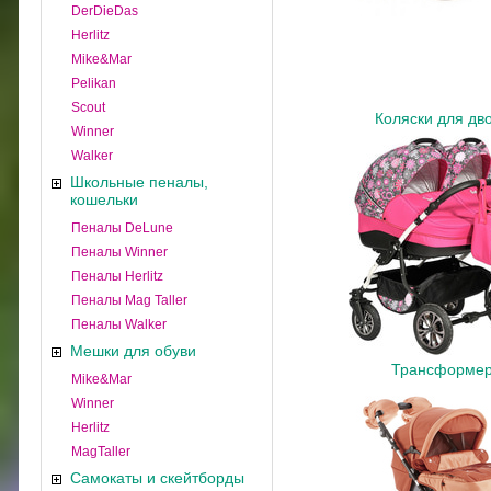
DerDieDas
Herlitz
Mike&Mar
Pelikan
Scout
Коляски для дв
Winner
Walker
Школьные пеналы,
кошельки
Пеналы DeLune
Пеналы Winner
Пеналы Herlitz
Пеналы Mag Taller
Пеналы Walker
Мешки для обуви
Трансформе
Mike&Mar
Winner
Herlitz
MagTaller
Самокаты и скейтборды