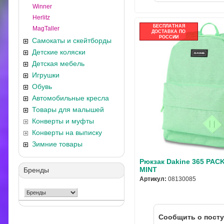
Winner
Herlitz
БЕСПЛАТНАЯ
MagTaller
ДОСТАВКА ПО
РОССИИ
Самокаты и скейтборды
Детские коляски
Детская мебель
Игрушки
Обувь
Автомобильные кресла
Товары для малышей
Конверты и муфты
Конверты на выписку
Зимние товары
Рюкзак Dakine 365 PAC
MINT
Бренды
Артикул:
08130085
Cообщить о пост