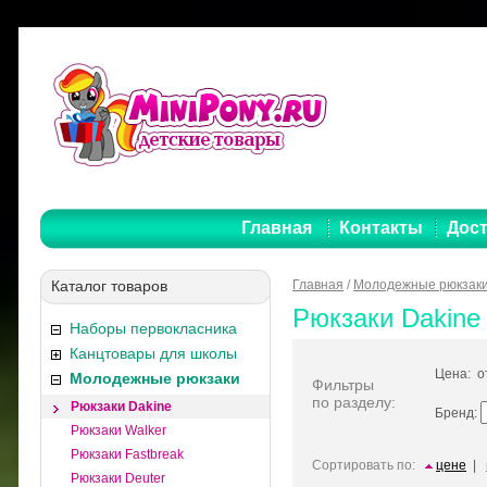
Главная
Контакты
Дост
Каталог товаров
Главная
/
Молодежные рюкзак
Рюкзаки Dakine
Наборы первокласника
Канцтовары для школы
Цена: 
Молодежные рюкзаки
Фильтры
по разделу:
Рюкзаки Dakine
Бренд:
Рюкзаки Walker
Рюкзаки Fastbreak
Сортировать по:
цене
|
Рюкзаки Deuter