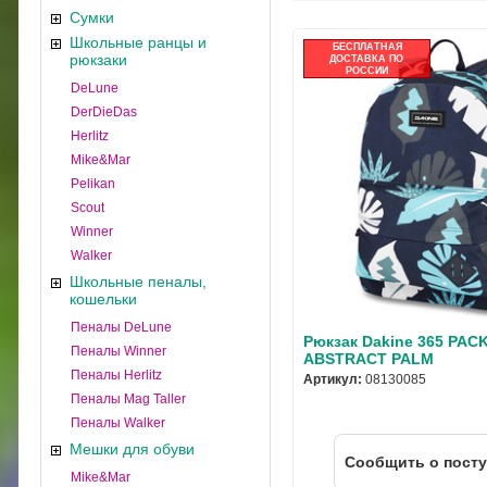
Сумки
Школьные ранцы и
БЕСПЛАТНАЯ
рюкзаки
ДОСТАВКА ПО
РОССИИ
DeLune
DerDieDas
Herlitz
Mike&Mar
Pelikan
Scout
Winner
Walker
Школьные пеналы,
кошельки
Пеналы DeLune
Рюкзак Dakine 365 PAC
Пеналы Winner
ABSTRACT PALM
Пеналы Herlitz
Артикул:
08130085
Пеналы Mag Taller
Пеналы Walker
Мешки для обуви
Cообщить о пост
Mike&Mar