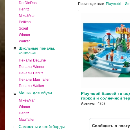
DerDieDas
Производители:
Playmobil
|
Sm
Herlitz
Mike&Mar
Pelikan
Scout
Winner
Walker
Школьные пеналы,
кошельки
Пеналы DeLune
Пеналы Winner
Пеналы Herlitz
Пеналы Mag Taller
Пеналы Walker
Мешки для обуви
Playmobil Бассейн с во
горкой и солнечной те
Mike&Mar
Артикул:
4858
Winner
Herlitz
MagTaller
Cообщить о пост
Самокаты и скейтборды