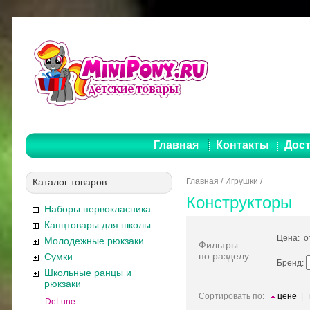
Главная
Контакты
Дост
Каталог товаров
Главная
/
Игрушки
/
Конструкторы
Наборы первокласника
Канцтовары для школы
Цена: 
Молодежные рюкзаки
Фильтры
по разделу:
Сумки
Бренд:
Школьные ранцы и
рюкзаки
Сортировать по:
цене
|
DeLune