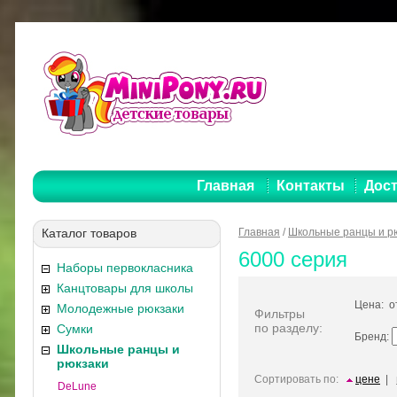
Главная
Контакты
Дост
Каталог товаров
Главная
/
Школьные ранцы и р
6000 серия
Наборы первокласника
Канцтовары для школы
Цена: 
Молодежные рюкзаки
Фильтры
по разделу:
Сумки
Бренд:
Школьные ранцы и
рюкзаки
Сортировать по:
цене
|
DeLune