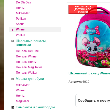
DerDieDas
БЕСПЛАТНАЯ
Herlitz
ДОСТАВКА ПО
РОССИИ
Mike&Mar
Pelikan
Scout
Winner
Walker
Школьные пеналы,
кошельки
Пеналы DeLune
Пеналы Winner
Пеналы Herlitz
Пеналы Mag Taller
Пеналы Walker
Школьный ранец Winne
Мешки для обуви
Артикул:
6010
Mike&Mar
Winner
Herlitz
Cообщить о пост
MagTaller
Самокаты и скейтборды