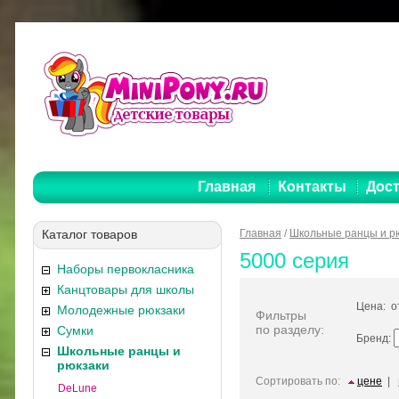
Главная
Контакты
Дост
Каталог товаров
Главная
/
Школьные ранцы и р
5000 серия
Наборы первокласника
Канцтовары для школы
Цена: 
Молодежные рюкзаки
Фильтры
по разделу:
Сумки
Бренд:
Школьные ранцы и
рюкзаки
Сортировать по:
цене
|
DeLune