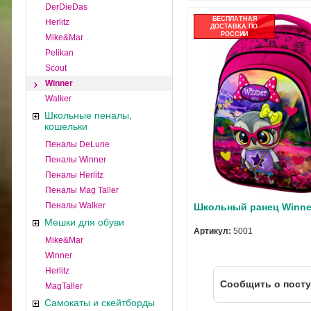
DerDieDas
БЕСПЛАТНАЯ
Herlitz
ДОСТАВКА ПО
РОССИИ
Mike&Mar
Pelikan
Scout
Winner
Walker
Школьные пеналы,
кошельки
Пеналы DeLune
Пеналы Winner
Пеналы Herlitz
Пеналы Mag Taller
Пеналы Walker
Школьный ранец Winne
Мешки для обуви
Артикул:
5001
Mike&Mar
Winner
Herlitz
Cообщить о пост
MagTaller
Самокаты и скейтборды