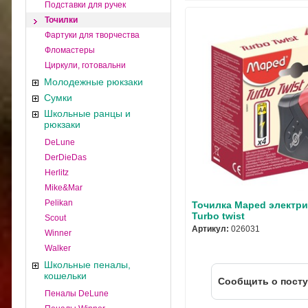
Подставки для ручек
Точилки
Фартуки для творчества
Фломастеры
Циркули, готовальни
Молодежные рюкзаки
Сумки
Школьные ранцы и
рюкзаки
DeLune
DerDieDas
Herlitz
Mike&Mar
Pelikan
Точилка Maped электри
Turbo twist
Scout
Артикул:
026031
Winner
Walker
Школьные пеналы,
кошельки
Cообщить о пост
Пеналы DeLune