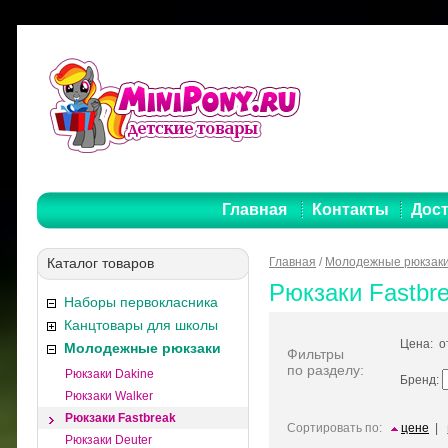
Главная
Контакты
Дост
Каталог товаров
Главная
/
Молодежные рюкзак
Рюкзаки Fastbr
Наборы первокласника
Канцтовары для школы
Цена: 
Молодежные рюкзаки
Фильтры
по разделу:
Рюкзаки Dakine
Бренд:
Рюкзаки Walker
Рюкзаки Fastbreak
Сортировать по:
цене
|
Рюкзаки Deuter