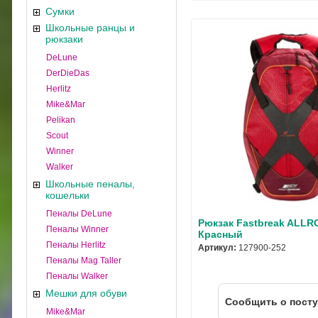
Сумки
Школьные ранцы и
рюкзаки
DeLune
DerDieDas
Herlitz
Mike&Mar
Pelikan
Scout
Winner
Walker
Школьные пеналы,
кошельки
Пеналы DeLune
Рюкзак Fastbreak ALL
Пеналы Winner
Красный
Пеналы Herlitz
Артикул:
127900-252
Пеналы Mag Taller
Пеналы Walker
Мешки для обуви
Cообщить о пост
Mike&Mar