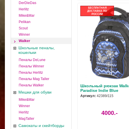
DerDieDas
БЕСПЛАТНАЯ
Herlitz
ДОСТАВКА ПО
РОССИИ
Mike&Mar
Pelikan
Scout
Winner
Walker
Школьные пеналы,
кошельки
Пеналы DeLune
Пеналы Winner
Пеналы Herlitz
Пеналы Mag Taller
Пеналы Walker
Школьный рюкзак Walk
Paradise Indie Blue
Мешки для обуви
Артикул:
42389/115
Mike&Mar
Winner
4000.-
Herlitz
MagTaller
Самокаты и скейтборды