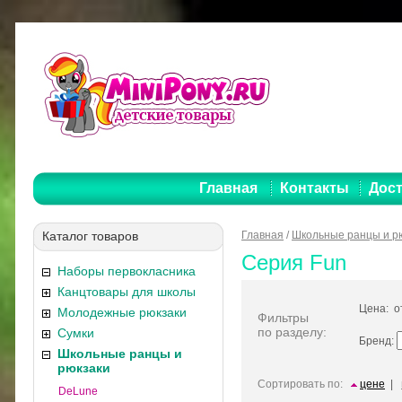
Главная
Контакты
Дост
Каталог товаров
Главная
/
Школьные ранцы и р
Серия Fun
Наборы первокласника
Канцтовары для школы
Цена: 
Молодежные рюкзаки
Фильтры
по разделу:
Сумки
Бренд:
Школьные ранцы и
рюкзаки
Сортировать по:
цене
|
DeLune