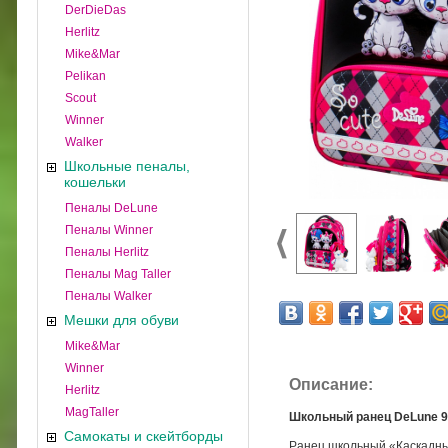
DerDieDas
Herlitz
Mike&Mar
Pelikan
Scout
Winner
Walker
Школьные пеналы,
кошельки
Пеналы DeLune
Пеналы Winner
Пеналы Herlitz
Пеналы Mag Taller
Пеналы Walker
Мешки для обуви
Mike&Mar
Winner
Описание:
Herlitz
MagTaller
Школьный ранец DeLune 9-
Самокаты и скейтборды
Ранец школьный «Каскадны