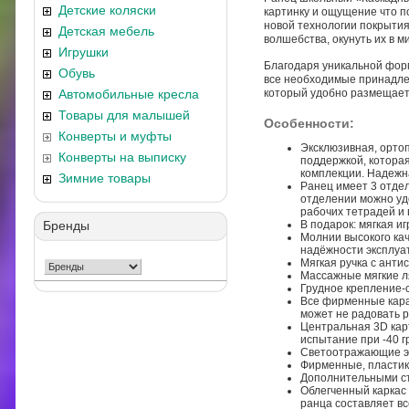
Детские коляски
картинку и ощущение что п
новой технологии покрытия
Детская мебель
волшебства, окунуть их в 
Игрушки
Благодаря уникальной форм
Обувь
все необходимые принадлеж
Автомобильные кресла
который удобно размещаетс
Товары для малышей
Особенности:
Конверты и муфты
Эксклюзивная, орто
Конверты на выписку
поддержкой, которая
комплекции. Надежн
Зимние товары
Ранец имеет 3 отдел
отделении можно удо
рабочих тетрадей и 
Бренды
В подарок: мягкая иг
Молнии высокого ка
надёжности эксплуа
Мягкая ручка с анти
Массажные мягкие ля
Грудное крепление-с
Все фирменные кара
может не радовать р
Центральная 3D кар
испытание при -40 г
Светоотражающие эл
Фирменные, пластик
Дополнительными ст
Облегченный каркас 
ранца составляет вс