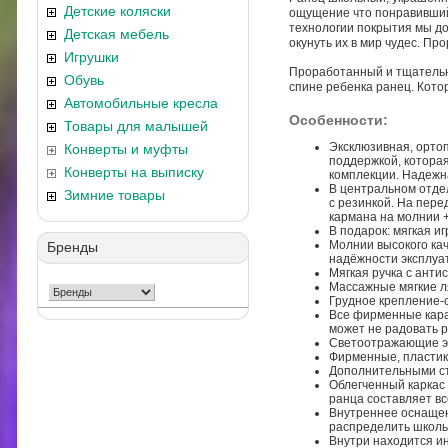
Детские коляски
ощущение что понравившийс
технологии покрытия мы до
Детская мебель
окунуть их в мир чудес. П
Игрушки
Проработанный и тщательно
Обувь
спине ребенка ранец. Кото
Автомобильные кресла
Особенности:
Товары для малышей
Эксклюзивная, орто
Конверты и муфты
поддержкой, которая
Конверты на выписку
комплекции. Надежн
В центральном отде
Зимние товары
с резинкой. На пер
кармана на молнии +
В подарок: мягкая иг
Молнии высокого ка
Бренды
надёжности эксплуа
Мягкая ручка с анти
Массажные мягкие ля
Грудное крепление-с
Все фирменные кара
может не радовать р
Светоотражающие эл
Фирменные, пластик
Дополнительными ст
Облегченный каркас 
ранца составляет вс
Внутреннее оснащен
распределить школь
Внутри находится и