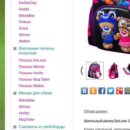
DerDieDas
Herlitz
Mike&Mar
Pelikan
Scout
Winner
Walker
Школьные пеналы,
кошельки
Пеналы DeLune
Пеналы Winner
Пеналы Herlitz
Пеналы Mag Taller
Пеналы Walker
Мешки для обуви
Mike&Mar
Winner
Описание:
Herlitz
MagTaller
Школьный ранец DeLune 11
Самокаты и скейтборды
Ранец школьный, украшенн