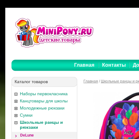
Главная
Контакты
До
Каталог товаров
Главная
/
Школьные ранцы и р
Наборы первокласника
Канцтовары для школы
Молодежные рюкзаки
Сумки
Школьные ранцы и
рюкзаки
DeLune