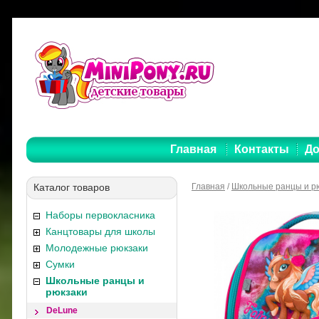
Главная
Контакты
До
Каталог товаров
Главная
/
Школьные ранцы и р
Наборы первокласника
Канцтовары для школы
Молодежные рюкзаки
Сумки
Школьные ранцы и
рюкзаки
DeLune