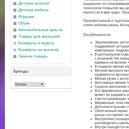
Детские коляски
ощущение что понравившийс
технологии покрытия мы до
Детская мебель
окунуть их в мир чудес. П
Игрушки
Проработанный и тщательно
Обувь
спине ребенка ранец. Кото
Автомобильные кресла
Особенности:
Товары для малышей
Эксклюзивная, орто
Конверты и муфты
поддержкой, которая
Конверты на выписку
комплекции. Надежн
В центральном отде
Зимние товары
с резинкой. На пер
кармана на молнии +
В подарок: мягкая иг
Молнии высокого ка
Бренды
надёжности эксплуа
Мягкая ручка с анти
Массажные мягкие ля
Грудное крепление-с
Все фирменные кара
может не радовать р
Светоотражающие эл
Фирменные, пластик
Дополнительными ст
Облегченный каркас 
ранца составляет вс
Внутреннее оснащен
распределить школь
Внутри находится и