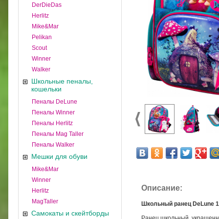
DerDieDas
Herlitz
Mike&Mar
Pelikan
Scout
Winner
Walker
Школьные пеналы,
кошельки
Пеналы DeLune
Пеналы Winner
Пеналы Herlitz
Пеналы Mag Taller
Пеналы Walker
Мешки для обуви
Mike&Mar
Winner
Описание:
Herlitz
MagTaller
Школьный ранец DeLune 11
Самокаты и скейтборды
Ранец школьный, украшенн