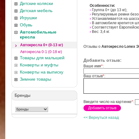
Детские коляски
Особенности:
›
Группа 0+ (до 13 кг);
Детская мебель
›
Регулируемые ремни безо
Игрушки
›
Устанавливается на шасси
›
В автомобиле крепится ш
Обувь
›
Соответствует Европейск
Автомобильные
›
Вес: 3,4 кг.
кресла
Автокресла 0+ (0-13 кг)
Отзывы о
Автокресло Lonex 
Автокресла 0-1 (0-18 кг)
Товары для малышей
Добавить отзыв:
Конверты и муфты
Ваше имя
*
:
Конверты на выписку
Ваш отзыв
*
:
Зимние товары
Бренды
Введите число на картинке
*
:
<< Вернуться назад