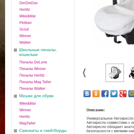
DerDieDas
Herlitz
Mike&Mar
Pelikan
Scout
Winner
Walker
Школьные пеналы,
кошельки
Пеналы DeLune
Пеналы Winner
Пеналы Herlitz
Пеналы Mag Taller
Пеналы Walker
Мешки для обуви
Mike&Mar
Winner
Описание:
Herlitz
Универсальное Автокресло
Автокресло совместимо с л
MagTaller
Автокресло обладает анато
Самокаты и скейтборды
безопасности с мягкими на