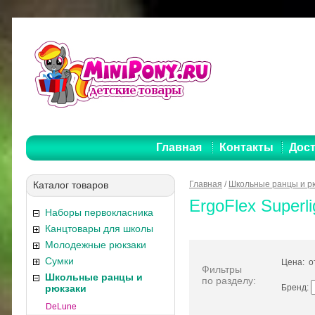
Главная
Контакты
Дост
Каталог товаров
Главная
/
Школьные ранцы и р
ErgoFlex Superli
Наборы первокласника
Канцтовары для школы
Молодежные рюкзаки
Сумки
Цена: 
Фильтры
Школьные ранцы и
по разделу:
рюкзаки
Бренд:
DeLune