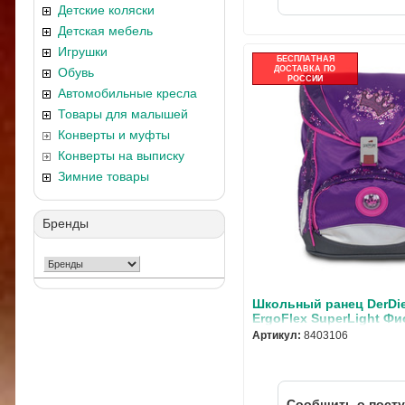
Детские коляски
Детская мебель
Игрушки
БЕСПЛАТНАЯ
ДОСТАВКА ПО
Обувь
РОССИИ
Автомобильные кресла
Товары для малышей
Конверты и муфты
Конверты на выписку
Зимние товары
Бренды
Школьный ранец DerDi
ErgoFlex SuperLight Ф
корона с наполнением 
Артикул:
8403106
Cообщить о пост