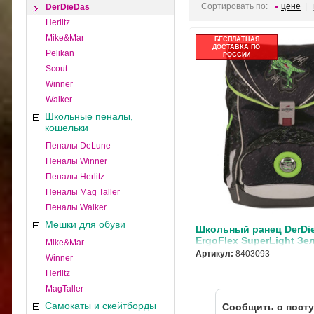
Сортировать по:
цене
|
DerDieDas
Herlitz
Mike&Mar
БЕСПЛАТНАЯ
ДОСТАВКА ПО
Pelikan
РОССИИ
Scout
Winner
Walker
Школьные пеналы,
кошельки
Пеналы DeLune
Пеналы Winner
Пеналы Herlitz
Пеналы Mag Taller
Пеналы Walker
Мешки для обуви
Школьный ранец DerDi
ErgoFlex SuperLight З
Mike&Mar
динозавр с наполнение
Артикул:
8403093
Winner
Herlitz
MagTaller
Самокаты и скейтборды
Cообщить о пост