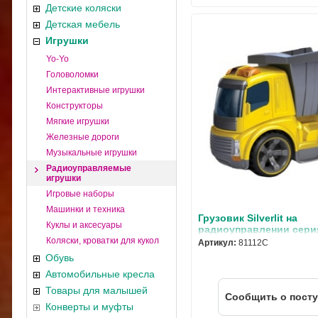
Детские коляски
Детская мебель
Игрушки
Yo-Yo
Головоломки
Интерактивные игрушки
Конструкторы
Мягкие игрушки
Железные дороги
Музыкальные игрушки
Радиоуправляемые
игрушки
Игровые наборы
Машинки и техника
Грузовик Silverlit на
Куклы и аксесуары
радиоуправлении серия
fun"
Коляски, кроватки для кукол
Артикул:
81112C
Обувь
Автомобильные кресла
Товары для малышей
Cообщить о пост
Конверты и муфты