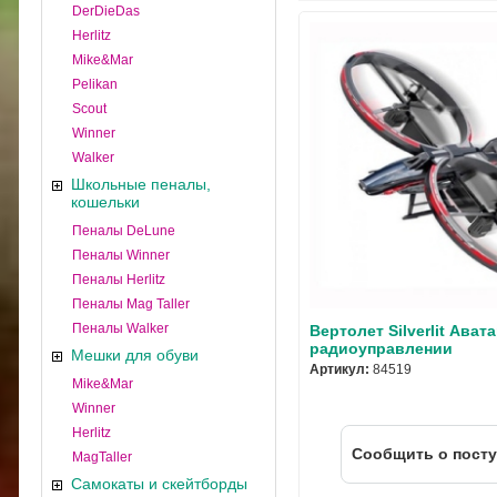
DerDieDas
Herlitz
Mike&Mar
Pelikan
Scout
Winner
Walker
Школьные пеналы,
кошельки
Пеналы DeLune
Пеналы Winner
Пеналы Herlitz
Пеналы Mag Taller
Пеналы Walker
Вертолет Silverlit Авата
радиоуправлении
Мешки для обуви
Артикул:
84519
Mike&Mar
Winner
Herlitz
Cообщить о пост
MagTaller
Самокаты и скейтборды