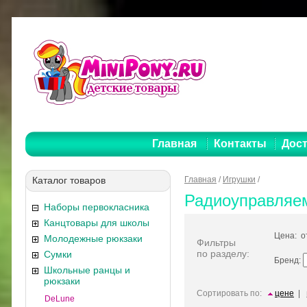
Главная
Контакты
Дост
Каталог товаров
Главная
/
Игрушки
/
Радиоуправляе
Наборы первокласника
Канцтовары для школы
Цена: 
Молодежные рюкзаки
Фильтры
по разделу:
Сумки
Бренд:
Школьные ранцы и
рюкзаки
Сортировать по:
цене
|
DeLune