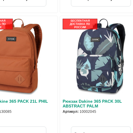
НАЯ
БЕСПЛАТНАЯ
 ПО
ДОСТАВКА ПО
И
РОССИИ
kine 365 PACK 21L PHIL
Рюкзак Dakine 365 PACK 30L
ABSTRACT PALM
130085
Артикул:
10002045