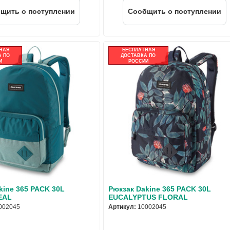
щить о поступлении
Cообщить о поступлении
НАЯ
БЕСПЛАТНАЯ
 ПО
ДОСТАВКА ПО
И
РОССИИ
kine 365 PACK 30L
Рюкзак Dakine 365 PACK 30L
EAL
EUCALYPTUS FLORAL
002045
Артикул:
10002045