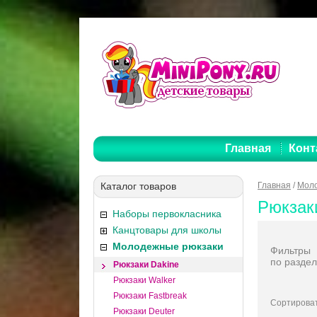
Главная
Конт
Каталог товаров
Главная
/
Моло
Рюкзак
Наборы первокласника
Канцтовары для школы
Молодежные рюкзаки
Фильтры
по раздел
Рюкзаки Dakine
Рюкзаки Walker
Рюкзаки Fastbreak
Сортироват
Рюкзаки Deuter