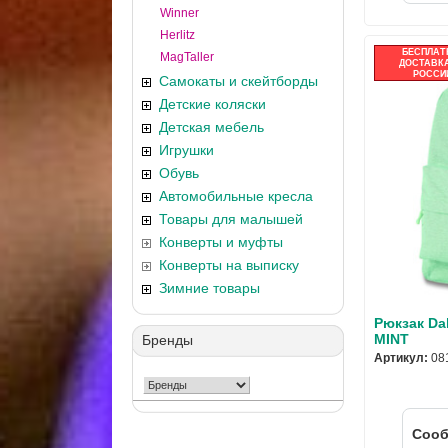
Winner
Herlitz
БЕСПЛАТ
MagTaller
ДОСТАВКА
РОССИ
Самокаты и скейтборды
Детские коляски
Детская мебель
Игрушки
Обувь
Автомобильные кресла
Товары для малышей
Конверты и муфты
Конверты на выписку
Зимние товары
Рюкзак Da
MINT
Бренды
Артикул:
08
Cооб