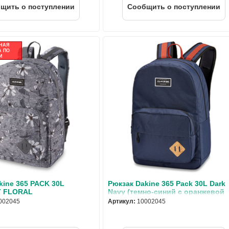
щить о поступлении
Cообщить о поступлении
НАЯ
 ПО
И
kine 365 PACK 30L
Рюкзак Dakine 365 Pack 30L Dark
 FLORAL
Navy (темно-синий с оранжевой
отделкой)
002045
Артикул:
10002045