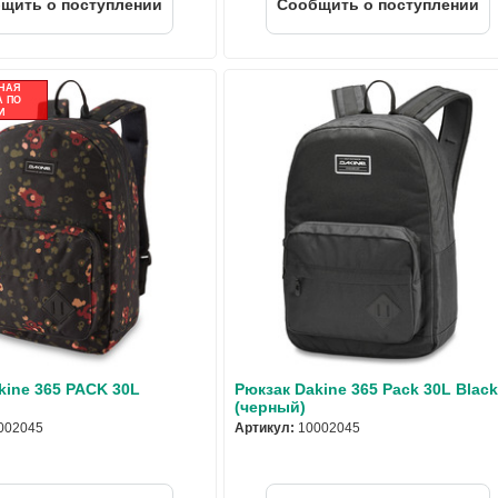
щить о поступлении
Cообщить о поступлении
НАЯ
 ПО
И
kine 365 PACK 30L
Рюкзак Dakine 365 Pack 30L Black
(черный)
002045
Артикул:
10002045