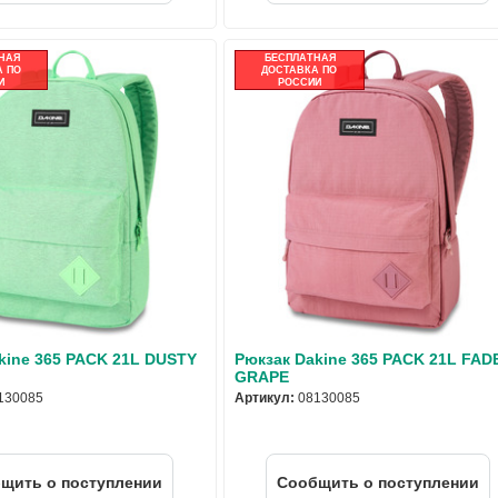
НАЯ
БЕСПЛАТНАЯ
 ПО
ДОСТАВКА ПО
И
РОССИИ
kine 365 PACK 21L DUSTY
Рюкзак Dakine 365 PACK 21L FAD
GRAPE
130085
Артикул:
08130085
щить о поступлении
Cообщить о поступлении