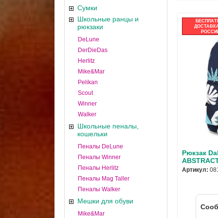
Сумки
Школьные ранцы и
БЕСПЛАТ
рюкзаки
ДОСТАВКА
РОССИ
DeLune
DerDieDas
Herlitz
Mike&Mar
Pelikan
Scout
Winner
Walker
Школьные пеналы,
кошельки
Пеналы DeLune
Рюкзак Da
Пеналы Winner
ABSTRACT
Пеналы Herlitz
Артикул:
08
Пеналы Mag Taller
Пеналы Walker
Мешки для обуви
Cооб
Mike&Mar