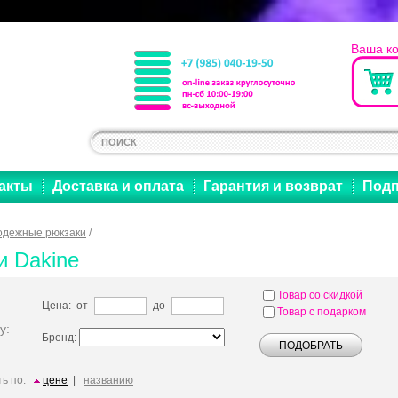
Ваша к
акты
Доставка и оплата
Гарантия и возврат
Подп
дежные рюкзаки
/
и Dakine
Товар со скидкой
Цена: от
до
Товар с подарком
у:
Бренд:
ь по:
цене
|
названию