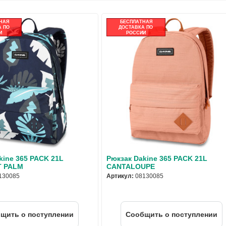
НАЯ
БЕСПЛАТНАЯ
 ПО
ДОСТАВКА ПО
И
РОССИИ
kine 365 PACK 21L
Рюкзак Dakine 365 PACK 21L
 PALM
CANTALOUPE
130085
Артикул:
08130085
щить о поступлении
Cообщить о поступлении