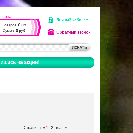
орзина
Личный кабинет
0
Товаров:
шт.
0
Сумма:
руб.
Обратный звонок
ишись на акции!
Страницы:
«
1
2
все
»