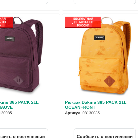
НАЯ
БЕСПЛАТНАЯ
 ПО
ДОСТАВКА ПО
И
РОССИИ
kine 365 PACK 21L
Рюкзак Dakine 365 PACK 21L
MAUVE
OCEANFRONT
130085
Артикул:
08130085
щить о поступлении
Cообщить о поступлении