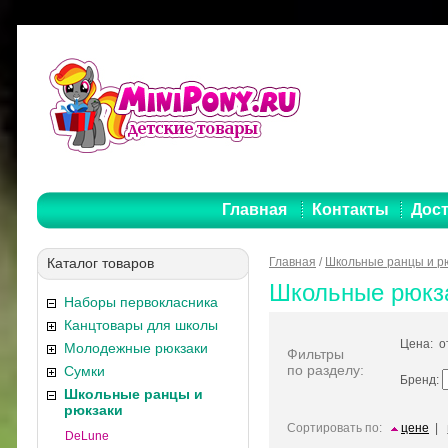
Главная
Контакты
Дост
Каталог товаров
Главная
/
Школьные ранцы и р
Школьные рюкз
Наборы первокласника
Канцтовары для школы
Цена: 
Молодежные рюкзаки
Фильтры
по разделу:
Сумки
Бренд:
Школьные ранцы и
рюкзаки
Сортировать по:
цене
|
DeLune