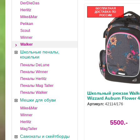
DerDieDas
БЕСПЛАТНАЯ
Herlitz
ДОСТАВКА ПО
РОССИИ
Mike&Mar
Pelikan
Scout
Winner
Walker
Школьные пеналы,
кошельки
Пеналы DeLune
Пеналы Winner
Пеналы Herlitz
Пеналы Mag Taller
Пеналы Walker
Школьный рюкзак Walk
Wizzard Auburn Flower 
Мешки для обуви
Артикул:
42114/176
Mike&Mar
Winner
5500.-
Herlitz
MagTaller
Самокаты и скейтборды