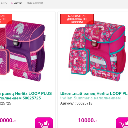
ь по:
цене
|
названию
НАЯ
БЕСПЛАТНАЯ
 ПО
ДОСТАВКА ПО
И
РОССИИ
ранец Herlitz LOOP PLUS
Школьный ранец Herlitz LOOP P
аполнением 50025725
Indian Summer с наполнением
50025718
025725
Артикул:
50025718
0000.-
10000.-