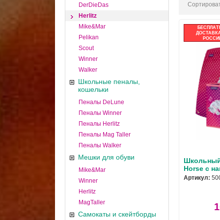
Сортироват
DerDieDas
Herlitz
Mike&Mar
БЕСПЛАТ
ДОСТАВКА
Pelikan
РОССИ
Scout
Winner
Walker
Школьные пеналы,
кошельки
Пеналы DeLune
Пеналы Winner
Пеналы Herlitz
Пеналы Mag Taller
Пеналы Walker
Мешки для обуви
Школьный 
Horse с н
Mike&Mar
Артикул:
50
Winner
Herlitz
MagTaller
1
Самокаты и скейтборды