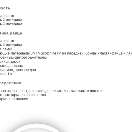
ность
я спинка
ый материал
ый материал
тика ранца
я спинка
ый материал
е лямки
ющие материалы 3MTMScotchliteTM на передней, боковых частях ранца и ля
троенным светоотражателем
ийся замок
вающая ткань
цаемое, прочное дно
нее 1 кг
отделения
ное основное отделение с дополнительным отсеком для книг
ковых кармана на резинках
арман на молнии