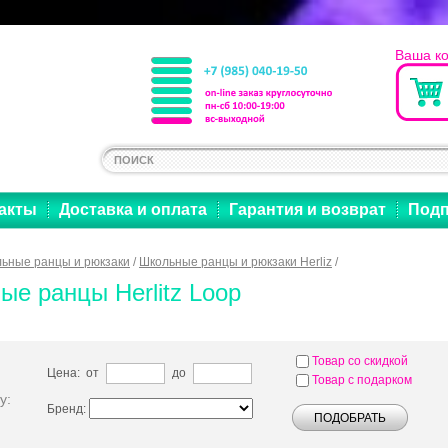
Ваша к
акты
Доставка и оплата
Гарантия и возврат
Подп
ьные ранцы и рюкзаки
/
Школьные ранцы и рюкзаки Herliz
/
ые ранцы Herlitz Loop
Товар со скидкой
Цена: от
до
Товар с подарком
у:
Бренд: