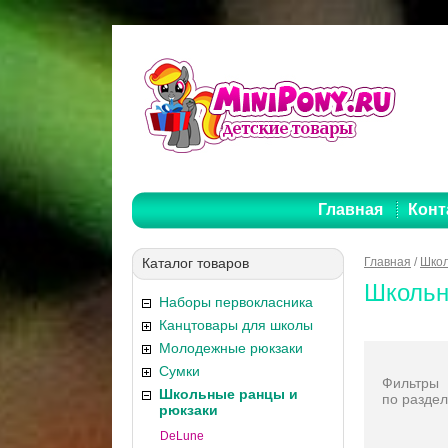
Главная
Конт
Каталог товаров
Главная
/
Школ
Школьн
Наборы первокласника
Канцтовары для школы
Молодежные рюкзаки
Сумки
Фильтры
Школьные ранцы и
по раздел
рюкзаки
DeLune