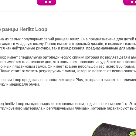
ранцы Herlitz Loop
дна из самых популярных серий ранцев Herlitz. Она предназначена для детей в
е ходят в младшую школу. Ранец имеет интересный дизайн, и позволит вам в
ся как нейтральные рисунки, так и изображения, предназначенные для мальч
 Loop имеет специальную ортопедическую спинку, которая позволяет детям а
 него имеется пластиковое дно, что повышает прочность и удобство пользова
рочный пластиковый замок. Он имеет крайне небольшой вес, всего 850 грамм, 
. Также стоит отметить регулируемые лямки, которые позволяют использоват
 серии Loop представлена в комплектации Plus, которая отличается наличие
чку и мешок для обуви.
ц herlitz Loop выгодно выделяется своим весом, ведь он весит менее 1 кг. Э
нтилируемого материала и регулируемыми лямками, которые гарантируют выс