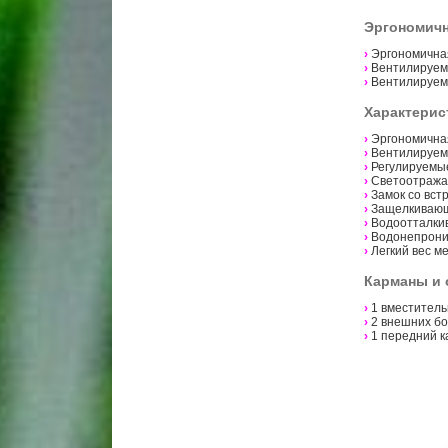
Эргономич
›
Эргономична
›
Вентилируем
›
Вентилируем
Характерис
›
Эргономична
›
Вентилируем
›
Регулируемы
›
Светоотража
›
Замок со вс
›
Защелкивающ
›
Водоотталки
›
Водонепрони
›
Легкий вес ме
Карманы и 
›
1 вместитель
›
2 внешних бо
›
1 передний к