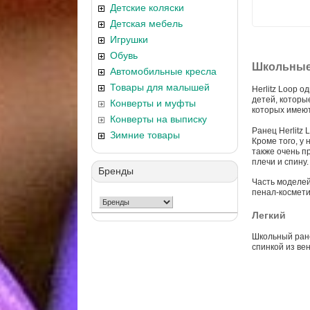
Детские коляски
Детская мебель
Игрушки
Обувь
Школьные 
Автомобильные кресла
Товары для малышей
Herlitz Loop о
детей, которы
Конверты и муфты
которых имеют
Конверты на выписку
Ранец Herlitz
Зимние товары
Кроме того, у
также очень п
плечи и спину
Бренды
Часть моделей
пенал-космети
Легкий
Школьный ране
спинкой из ве