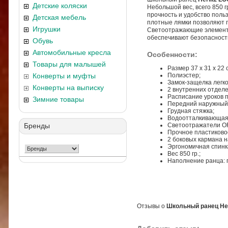
Детские коляски
Небольшой вес, всего 850 г
прочность и удобство поль
Детская мебель
плотные лямки позволяют п
Игрушки
Светоотражающие элемен
обеспечивают безопасность
Обувь
Автомобильные кресла
Особенности:
Товары для малышей
Размер 37 х 31 х 22 
Конверты и муфты
Полиэстер;
Замок-защелка легко
Конверты на выписку
2 внутренних отделе
Расписание уроков 
Зимние товары
Передний наружный 
Грудная стяжка;
Водоотталкивающая 
Бренды
Светоотражатели OR
Прочное пластиково
2 боковых кармана н
Эргономичная спинк
Вес 850 гр.;
Наполнение ранца: п
Отзывы о
Школьный ранец Her