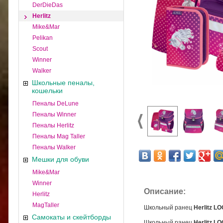
DerDieDas
Herlitz
Mike&Mar
Pelikan
Scout
Winner
Walker
Школьные пеналы,
кошельки
Пеналы DeLune
Пеналы Winner
Пеналы Herlitz
Пеналы Mag Taller
Пеналы Walker
Мешки для обуви
Mike&Mar
Winner
Описание:
Herlitz
MagTaller
Школьный ранец
Herlitz L
Самокаты и скейтборды
Школьный ранец
Herlitz
LO