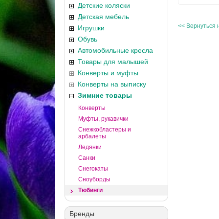
Детские коляски
Детская мебель
<< Вернуться 
Игрушки
Обувь
Автомобильные кресла
Товары для малышей
Конверты и муфты
Конверты на выписку
Зимние товары
Конверты
Муфты, рукавички
Снежкобластеры и
арбалеты
Ледянки
Санки
Снегокаты
Сноуборды
Тюбинги
Бренды