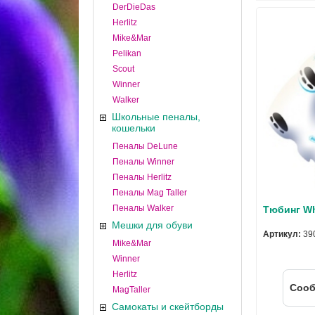
DerDieDas
Herlitz
Mike&Mar
Pelikan
Scout
Winner
Walker
Школьные пеналы,
кошельки
Пеналы DeLune
Пеналы Winner
Пеналы Herlitz
Пеналы Mag Taller
Пеналы Walker
Тюбинг Wh
Мешки для обуви
Артикул:
39
Mike&Mar
Winner
Herlitz
Cооб
MagTaller
Самокаты и скейтборды