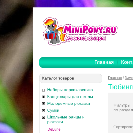
Главная
Конт
Каталог товаров
Главная
/
Зимн
Тюбинг
Наборы первокласника
Канцтовары для школы
Молодежные рюкзаки
Фильтры
по раздел
Сумки
Школьные ранцы и
рюкзаки
Сортироват
DeLune