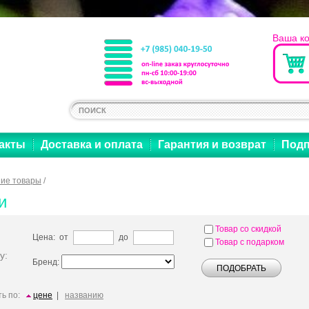
Ваша к
акты
Доставка и оплата
Гарантия и возврат
Подп
ие товары
/
и
Товар со скидкой
Цена: от
до
Товар с подарком
у:
Бренд:
ь по:
цене
|
названию