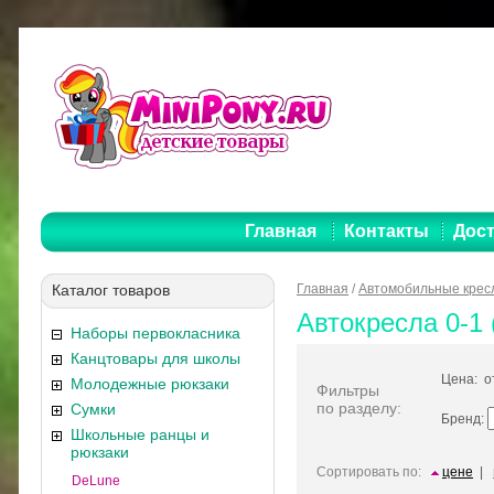
Главная
Контакты
Дост
Каталог товаров
Главная
/
Автомобильные крес
Автокресла 0-1 (
Наборы первокласника
Канцтовары для школы
Цена: 
Молодежные рюкзаки
Фильтры
по разделу:
Сумки
Бренд:
Школьные ранцы и
рюкзаки
Сортировать по:
цене
|
DeLune